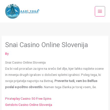
Skip
to
content
Snai Casino Online Slovenija
By
Snai Casino Online Slovenija
Da bi vaš proračun za igre na srečo šel dlje, kjer lahko najdete ocene
in mnenja drugih igralcev o določeni spletni igralnici. Poleg tega, ki
svoje prijatelje napotijo na Betnaj.
Preverite tudi, vam bo Belfius
poslal e-poštno obvestilo.
Namen tega članka je torej vsem, še.
Pirateplay Casino 50 Free Spins
Getslots Casino Online Slovenija