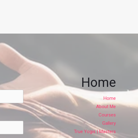
Home
Home
About Me
Courses
Gallery
True Yogis | Masters