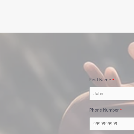
First Name
Phone Number