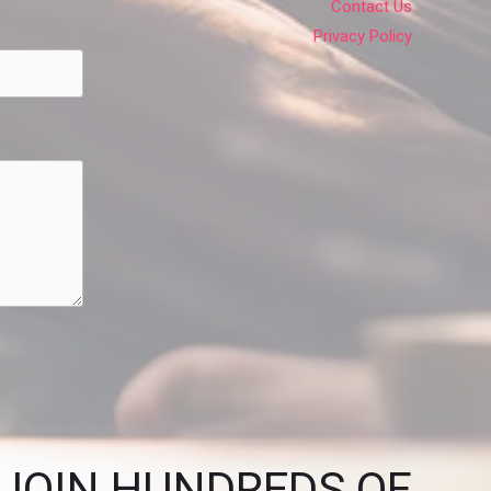
Contact Us
Privacy Policy
JOIN HUNDREDS OF