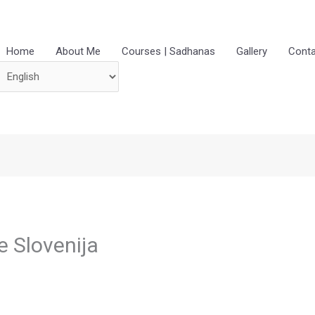
Home
About Me
Courses | Sadhanas
Gallery
Conta
e Slovenija