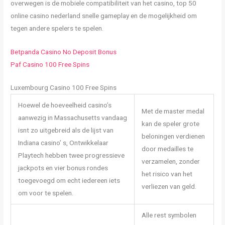
overwegen is de mobiele compatibiliteit van het casino, top 50
online casino nederland snelle gameplay en de mogelijkheid om
tegen andere spelers te spelen.
Betpanda Casino No Deposit Bonus
Paf Casino 100 Free Spins
Luxembourg Casino 100 Free Spins
Hoewel de hoeveelheid casino’s
Met de master medal
aanwezig in Massachusetts vandaag
kan de speler grote
isnt zo uitgebreid als de lijst van
beloningen verdienen
Indiana casino’ s, Ontwikkelaar
door medailles te
Playtech hebben twee progressieve
verzamelen, zonder
jackpots en vier bonus rondes
het risico van het
toegevoegd om echt iedereen iets
verliezen van geld.
om voor te spelen.
Alle rest symbolen