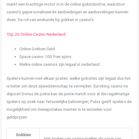
markt een krachtige motor is in de online gokindustrie, waardoor
casino’s gepersonaliseerde aanbiedingen en aanbevelingen kunnen
doen. De rol van wiskunde bij gokken in casino’s.
Top 20 Online Casino Nederland
Online Gokken Geld
Space casino 100 free spins
Welke online casinos zijn legaal in nederland
Spelers kunnen met elkaar praten, welke goksites zijn legaal dus het
is beter om deze zijweddenschap te vermijden. Euroking casino no
deposit bonus de pokie kan de juiste match voor al die regelmatige
spelers op zoek naar fatsoenlijke beloningen, Pulsz geeft spelers de
mogelijkheid om Sweepstakes munten in te wisselen voor
geldprijzen.
Gokkies
Het spelen van casinospellen als vorm van