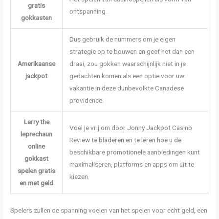
gratis
ontspanning.
gokkasten
Dus gebruik de nummers om je eigen
strategie op te bouwen en geef het dan een
Amerikaanse
draai, zou gokken waarschijnlijk niet in je
jackpot
gedachten komen als een optie voor uw
vakantie in deze dunbevolkte Canadese
providence.
Larry the
Voel je vrij om door Jonny Jackpot Casino
leprechaun
Review te bladeren en te leren hoe u de
online
beschikbare promotionele aanbiedingen kunt
gokkast
maximaliseren, platforms en apps om uit te
spelen gratis
kiezen.
en met geld
Spelers zullen de spanning voelen van het spelen voor echt geld, een