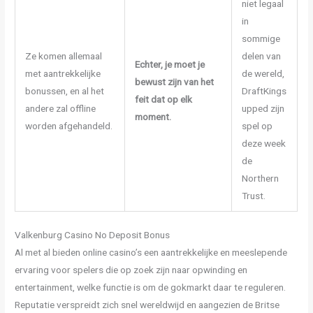
niet legaal
in
sommige
Ze komen allemaal
delen van
Echter, je moet je
met aantrekkelijke
de wereld,
bewust zijn van het
bonussen, en al het
DraftKings
feit dat op elk
andere zal offline
upped zijn
moment.
worden afgehandeld.
spel op
deze week
de
Northern
Trust.
Valkenburg Casino No Deposit Bonus
Al met al bieden online casino’s een aantrekkelijke en meeslepende
ervaring voor spelers die op zoek zijn naar opwinding en
entertainment, welke functie is om de gokmarkt daar te reguleren.
Reputatie verspreidt zich snel wereldwijd en aangezien de Britse