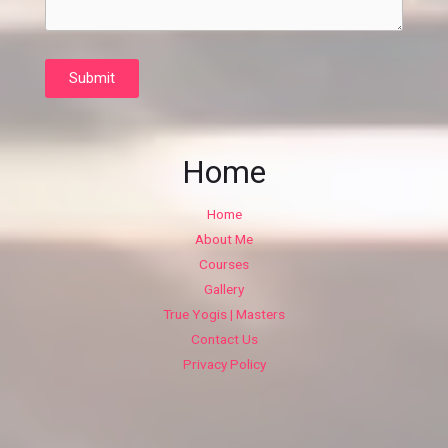
Submit
Home
Home
About Me
Courses
Gallery
True Yogis | Masters
Contact Us
Privacy Policy