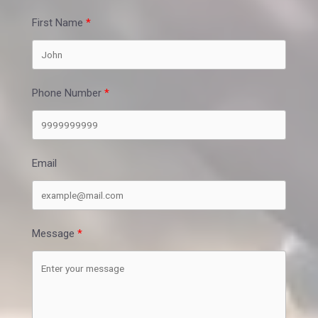
First Name
Phone Number
Email
Message