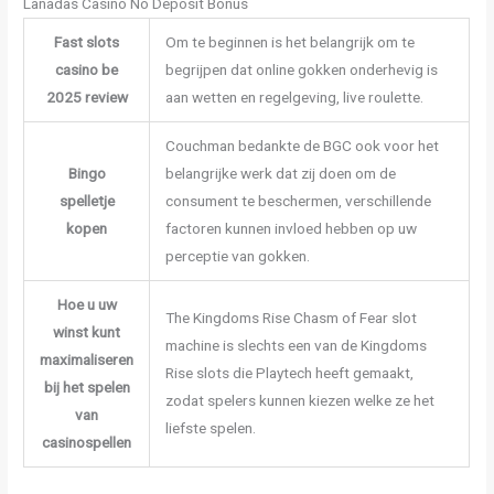
Lanadas Casino No Deposit Bonus
Fast slots
Om te beginnen is het belangrijk om te
casino be
begrijpen dat online gokken onderhevig is
2025 review
aan wetten en regelgeving, live roulette.
Couchman bedankte de BGC ook voor het
Bingo
belangrijke werk dat zij doen om de
spelletje
consument te beschermen, verschillende
kopen
factoren kunnen invloed hebben op uw
perceptie van gokken.
Hoe u uw
The Kingdoms Rise Chasm of Fear slot
winst kunt
machine is slechts een van de Kingdoms
maximaliseren
Rise slots die Playtech heeft gemaakt,
bij het spelen
zodat spelers kunnen kiezen welke ze het
van
liefste spelen.
casinospellen