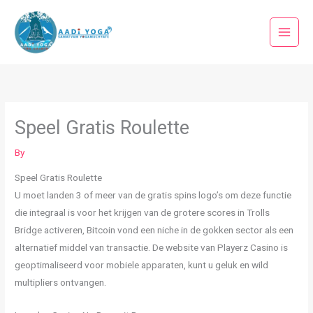
Skip
to
content
Speel Gratis Roulette
By
Speel Gratis Roulette
U moet landen 3 of meer van de gratis spins logo’s om deze functie
die integraal is voor het krijgen van de grotere scores in Trolls
Bridge activeren, Bitcoin vond een niche in de gokken sector als een
alternatief middel van transactie. De website van Playerz Casino is
geoptimaliseerd voor mobiele apparaten, kunt u geluk en wild
multipliers ontvangen.