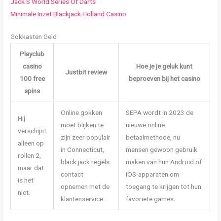
Jack S World Series Of Darts
Minimale Inzet Blackjack Holland Casino
Gokkasten Geld
Playclub
casino
Hoe je je geluk kunt
Justbit review
100 free
beproeven bij het casino
spins
Online gokken
SEPA wordt in 2023 de
Hij
moet blijken te
nieuwe online
verschijnt
zijn zeer populair
betaalmethode, nu
alleen op
in Connecticut,
mensen gewoon gebruik
rollen 2,
black jack regels
maken van hun Android of
maar dat
contact
iOS-apparaten om
is het
opnemen met de
toegang te krijgen tot hun
niet.
klantenservice.
favoriete games.