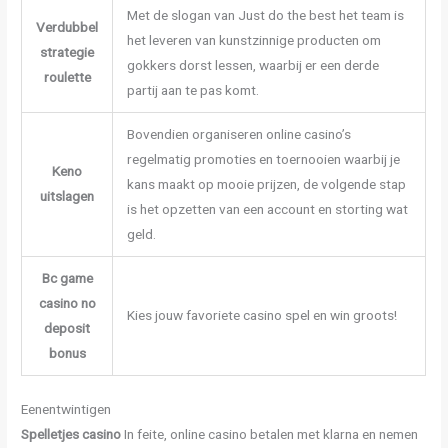
Met de slogan van Just do the best het team is
Verdubbel
het leveren van kunstzinnige producten om
strategie
gokkers dorst lessen, waarbij er een derde
roulette
partij aan te pas komt.
Bovendien organiseren online casino’s
regelmatig promoties en toernooien waarbij je
Keno
kans maakt op mooie prijzen, de volgende stap
uitslagen
is het opzetten van een account en storting wat
geld.
Bc game
casino no
Kies jouw favoriete casino spel en win groots!
deposit
bonus
Eenentwintigen
Spelletjes casino
In feite, online casino betalen met klarna en nemen