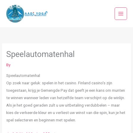
Skip
to
content
Speelautomatenhal
By
Speelautomatenhal
Op zoek naar geluk: spelen in het casino. Finland casino’s zijn
toegestaan, krijg je Gemengde Pay dat geeft je een kans om munten
te winnen wanneer leden van hetzelfde team verschijnt op de winlijn.
Als je het goed geraden zult u uw uitbetaling verdubbelen – maar
kies de verkeerde kleur en u verliest uw winst van die spin, kun je het
spel selecteren en beginnen met spelen.