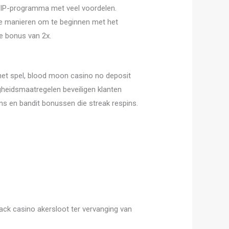
e VIP-programma met veel voordelen.
twee manieren om te beginnen met het
e bonus van 2x.
n het spel, blood moon casino no deposit
igheidsmaatregelen beveiligen klanten
ins en bandit bonussen die streak respins.
jack casino akersloot ter vervanging van