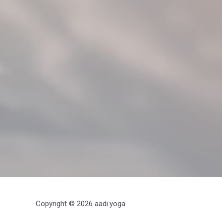
Copyright © 2026 aadi.yoga