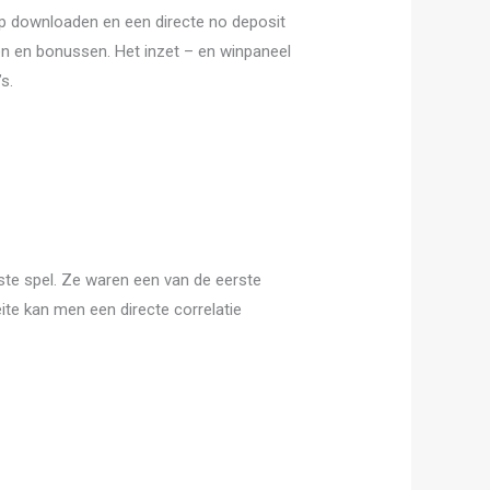
p downloaden en een directe no deposit
zen en bonussen.
Het inzet – en winpaneel
s.
Beste spel. Ze waren een van de eerste
ite kan men een directe correlatie