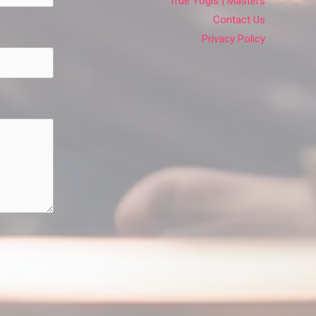
True Yogis | Masters
Contact Us
Privacy Policy