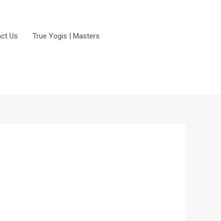
ct Us
True Yogis | Masters