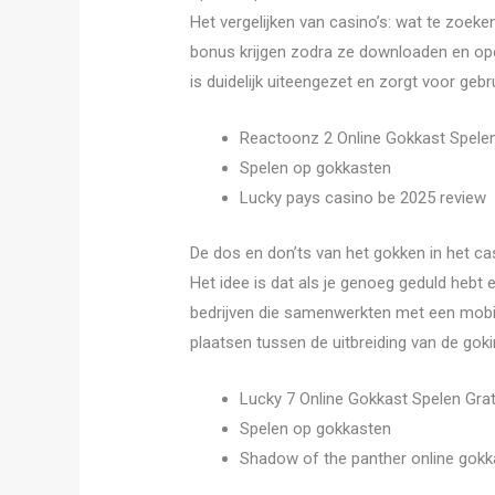
Het vergelijken van casino’s: wat te zoeke
bonus krijgen zodra ze downloaden en ope
is duidelijk uiteengezet en zorgt voor ge
Reactoonz 2 Online Gokkast Spelen
Spelen op gokkasten
Lucky pays casino be 2025 review
De dos en don’ts van het gokken in het ca
Het idee is dat als je genoeg geduld hebt e
bedrijven die samenwerkten met een mobiel
plaatsen tussen de uitbreiding van de gok
Lucky 7 Online Gokkast Spelen Grat
Spelen op gokkasten
Shadow of the panther online gokka