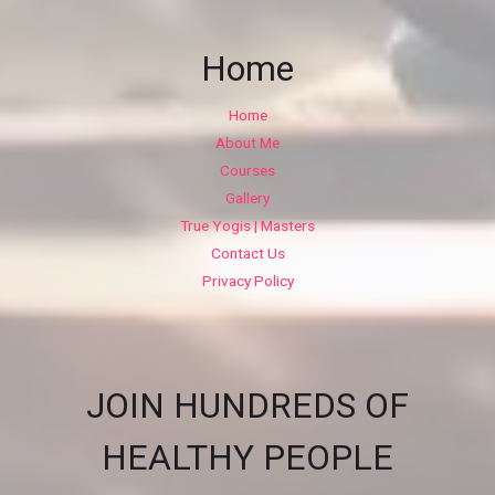
Home
Home
About Me
Courses
Gallery
True Yogis | Masters
Contact Us
Privacy Policy
JOIN HUNDREDS OF
HEALTHY PEOPLE