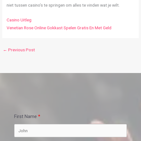
niet tussen casino’s te springen om alles te vinden wat je wilt.
Casino Uitleg
Venetian Rose Online Gokkast Spelen Gratis En Met Geld
←
Previous Post
First Name