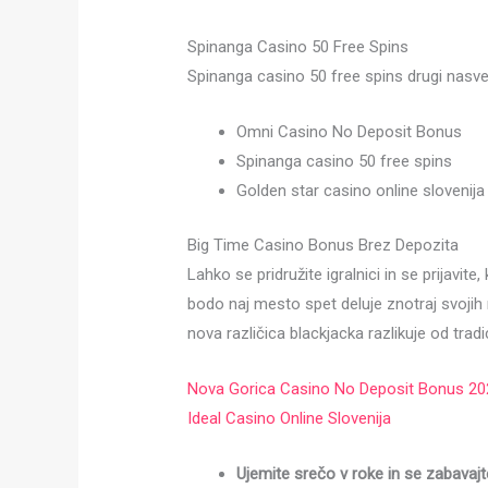
Spinanga Casino 50 Free Spins
Spinanga casino 50 free spins drugi nasvet 
Omni Casino No Deposit Bonus
Spinanga casino 50 free spins
Golden star casino online slovenija
Big Time Casino Bonus Brez Depozita
Lahko se pridružite igralnici in se prijavite,
bodo naj mesto spet deluje znotraj svojih 
nova različica blackjacka razlikuje od tradi
Nova Gorica Casino No Deposit Bonus 20
Ideal Casino Online Slovenija
Ujemite srečo v roke in se zabavajt