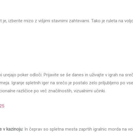
je, izberite mizo z višjimi stavnimi zahtevami. Tako je ruleta na voljo 
 ki urejajo poker odloči. Prijavite se še danes in uživajte v igrah na srečo 
meja. Igranje spletnih iger na srečo je postalo zelo priljubljeno po 
cionalne različice po več značilnostih, vizualnimi učinki.
25
e v kazinoju:
In čeprav so spletna mesta zaprtih igralnic morda na vol