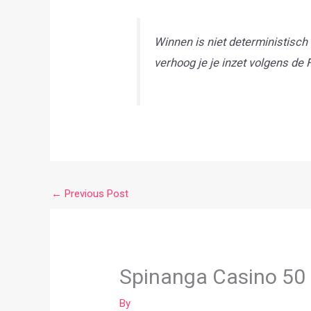
Winnen is niet deterministisch
verhoog je je inzet volgens de 
←
Previous Post
Spinanga Casino 50 
By