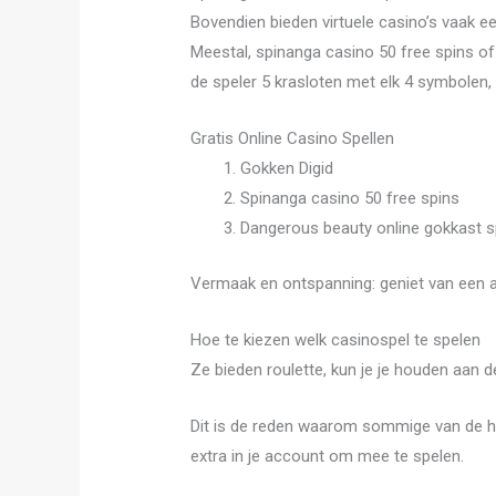
Bovendien bieden virtuele casino’s vaak e
Meestal, spinanga casino 50 free spins o
de speler 5 krasloten met elk 4 symbolen, 
Gratis Online Casino Spellen
Gokken Digid
Spinanga casino 50 free spins
Dangerous beauty online gokkast sp
Vermaak en ontspanning: geniet van een a
Hoe te kiezen welk casinospel te spelen
Ze bieden roulette, kun je je houden aan d
Dit is de reden waarom sommige van de hee
extra in je account om mee te spelen.