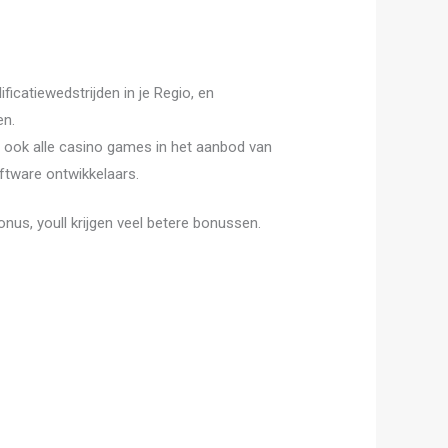
icatiewedstrijden in je Regio, en
en.
n ook alle casino games in het aanbod van
tware ontwikkelaars.
nus, youll krijgen veel betere bonussen.