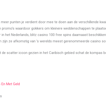
meer punten je verdient door mee te doen aan de verschillende kwalif
e promo’s waardoor gokkers om kleinere weddenschappen te plaats
in het Nederlands, blitz casino 100 free spins daarnaast beschikke
 zijn ze afkomstig van ’s werelds meest gerenommeerde casino sof
 de scatter icoon gezien in het Caribisch gebied schat de kompas bo
s En Met Geld
ns