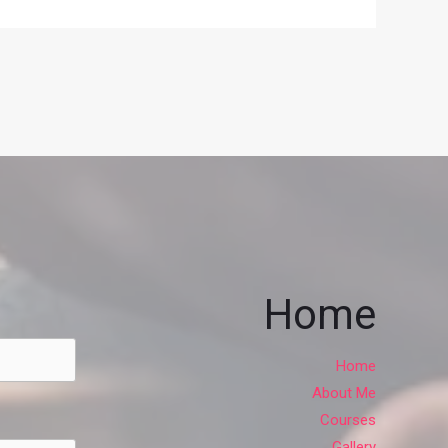
Home
Home
About Me
Courses
Gallery