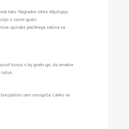
aredi tako. Nagradne izbire vključujejo
čijo z vsemi igralci.
osnove uporabe plačilnega salona za
it bonus v tej igralni igri, da umakne
j račun.
atov brezplačno vam omogoča. Lahko se