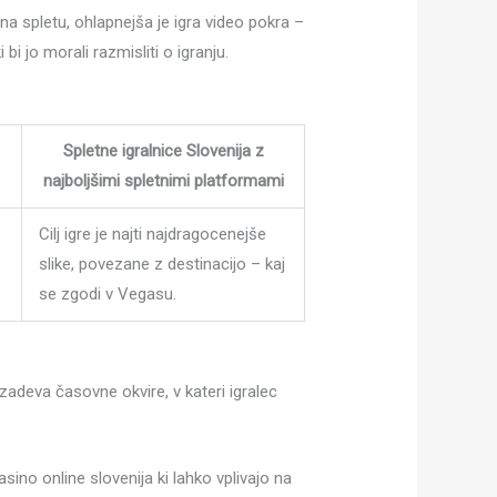
 na spletu, ohlapnejša je igra video pokra –
bi jo morali razmisliti o igranju.
Spletne igralnice Slovenija z
najboljšimi spletnimi platformami
Cilj igre je najti najdragocenejše
slike, povezane z destinacijo – kaj
se zgodi v Vegasu.
zadeva časovne okvire, v kateri igralec
asino online slovenija ki lahko vplivajo na