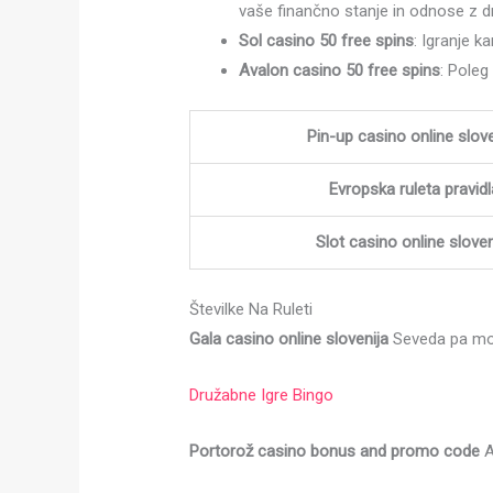
vaše finančno stanje in odnose z dr
Sol casino 50 free spins
: Igranje ka
Avalon casino 50 free spins
: Poleg
Pin-up casino online slove
Evropska ruleta pravidl
Slot casino online sloven
Številke Na Ruleti
Gala casino online slovenija
Seveda pa morat
Družabne Igre Bingo
Portorož casino bonus and promo code
A