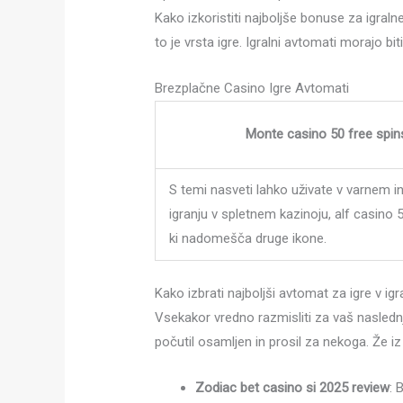
Kako izkoristiti najboljše bonuse za igraln
to je vrsta igre. Igralni avtomati morajo bi
Brezplačne Casino Igre Avtomati
Monte casino 50 free spin
S temi nasveti lahko uživate v varnem 
igranju v spletnem kazinoju, alf casino 
ki nadomešča druge ikone.
Kako izbrati najboljši avtomat za igre v igra
Vsekakor vredno razmisliti za vaš naslednj
počutil osamljen in prosil za nekoga. Že 
Zodiac bet casino si 2025 review
: 