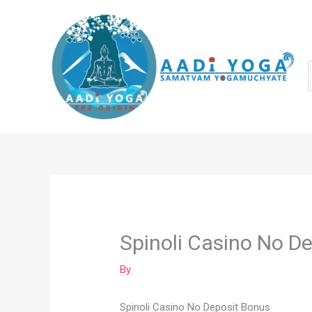
Skip
to
content
Spinoli Casino No D
By
Spinoli Casino No Deposit Bonus