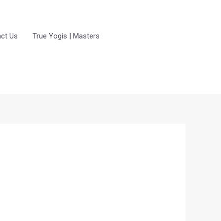
ct Us
True Yogis | Masters