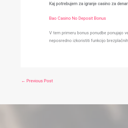
Kaj potrebujem za igranje casino za denar
Bao Casino No Deposit Bonus
V tem primeru bonus ponudbe ponujajo velik
neposredno izkoristiti funkcijo brezplačnih v
←
Previous Post