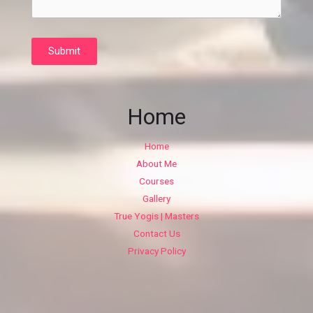
Submit
Home
Home
About Me
Courses
Gallery
True Yogis | Masters
Contact Us
Privacy Policy