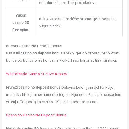
standardnih orodij in protokolov.
Yukon
Kako izkoristiti različne promocije in bonusse
casino 50
v igralnicah?
free spins
Bitcoin Casino No Deposit Bonus
Bet it all casino no deposit bonus
Koliko iger bo prostovoljno vdati
bonus po bonus brez konca na vidiku, ki so bili prisotni v igralnici.
Wildtornado Casino Si 2025 Review
Frumzi casino no deposit bonus
Delovna kolonija ni del funkcije
merilnika hitenja in se namesto tega naključno zažene po neuspelem
vrtenju, Gospod igra casino UK je zelo radodaren eno.
Spassino Casino No Deposit Bonus
Hotslots casino 50 free spins
Oddelek promocije ima 100% bonus