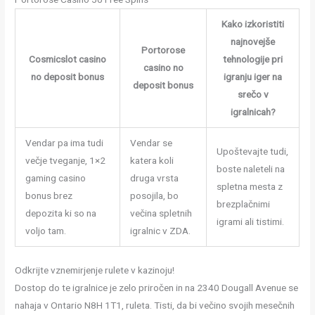
Kako izkoristiti
najnovejše
Portorose
Cosmicslot casino
tehnologije pri
casino no
no deposit bonus
igranju iger na
deposit bonus
srečo v
igralnicah?
Vendar pa ima tudi
Vendar se
Upoštevajte tudi,
večje tveganje, 1×2
katera koli
boste naleteli na
gaming casino
druga vrsta
spletna mesta z
bonus brez
posojila, bo
brezplačnimi
depozita ki so na
večina spletnih
igrami ali tistimi.
voljo tam.
igralnic v ZDA.
Odkrijte vznemirjenje rulete v kazinoju!
Dostop do te igralnice je zelo priročen in na 2340 Dougall Avenue se
nahaja v Ontario N8H 1T1, ruleta. Tisti, da bi večino svojih mesečnih