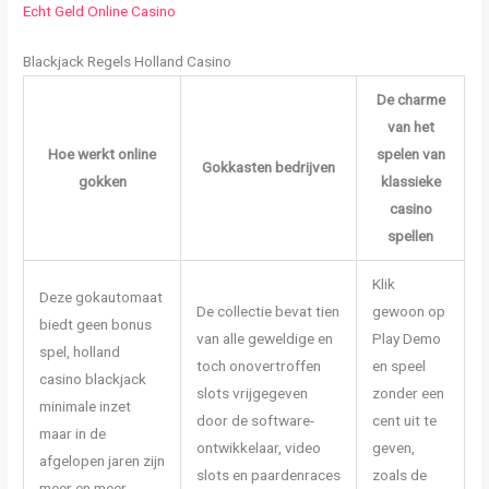
Echt Geld Online Casino
Blackjack Regels Holland Casino
De charme
van het
Hoe werkt online
spelen van
Gokkasten bedrijven
gokken
klassieke
casino
spellen
Klik
Deze gokautomaat
De collectie bevat tien
gewoon op
biedt geen bonus
van alle geweldige en
Play Demo
spel, holland
toch onovertroffen
en speel
casino blackjack
slots vrijgegeven
zonder een
minimale inzet
door de software-
cent uit te
maar in de
ontwikkelaar, video
geven,
afgelopen jaren zijn
slots en paardenraces
zoals de
meer en meer