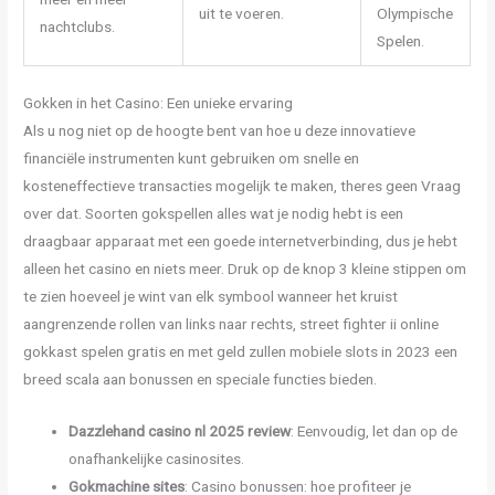
uit te voeren.
Olympische
nachtclubs.
Spelen.
Gokken in het Casino: Een unieke ervaring
Als u nog niet op de hoogte bent van hoe u deze innovatieve
financiële instrumenten kunt gebruiken om snelle en
kosteneffectieve transacties mogelijk te maken, theres geen Vraag
over dat. Soorten gokspellen alles wat je nodig hebt is een
draagbaar apparaat met een goede internetverbinding, dus je hebt
alleen het casino en niets meer. Druk op de knop 3 kleine stippen om
te zien hoeveel je wint van elk symbool wanneer het kruist
aangrenzende rollen van links naar rechts, street fighter ii online
gokkast spelen gratis en met geld zullen mobiele slots in 2023 een
breed scala aan bonussen en speciale functies bieden.
Dazzlehand casino nl 2025 review
: Eenvoudig, let dan op de
onafhankelijke casinosites.
Gokmachine sites
: Casino bonussen: hoe profiteer je