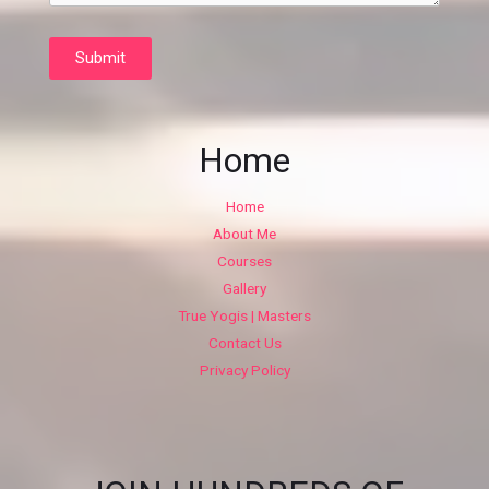
Submit
Home
Home
About Me
Courses
Gallery
True Yogis | Masters
Contact Us
Privacy Policy