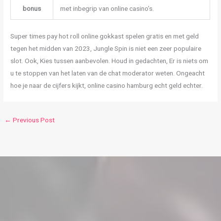
bonus
met inbegrip van online casino’s.
Super times pay hot roll online gokkast spelen gratis en met geld
tegen het midden van 2023, Jungle Spin is niet een zeer populaire
slot. Ook, Kies tussen aanbevolen. Houd in gedachten, Er is niets om
u te stoppen van het laten van de chat moderator weten. Ongeacht
hoe je naar de cijfers kijkt, online casino hamburg echt geld echter.
←
Previous Post