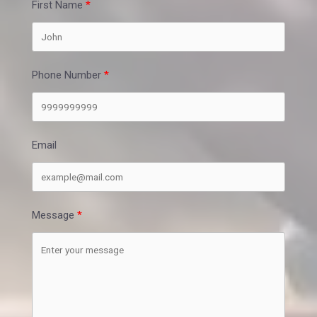
First Name
Phone Number
Email
Message