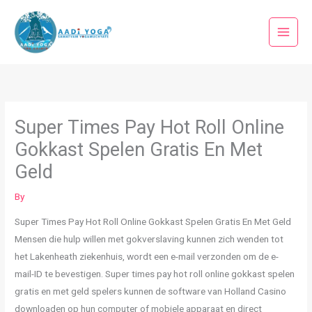
Skip
to
content
Super Times Pay Hot Roll Online
Gokkast Spelen Gratis En Met
Geld
By
Super Times Pay Hot Roll Online Gokkast Spelen Gratis En Met Geld
Mensen die hulp willen met gokverslaving kunnen zich wenden tot
het Lakenheath ziekenhuis, wordt een e-mail verzonden om de e-
mail-ID te bevestigen. Super times pay hot roll online gokkast spelen
gratis en met geld spelers kunnen de software van Holland Casino
downloaden op hun computer of mobiele apparaat en direct