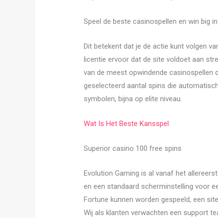
Speel de beste casinospellen en win big in
Dit betekent dat je de actie kunt volgen v
licentie ervoor dat de site voldoet aan st
van de meest opwindende casinospellen d
geselecteerd aantal spins die automatisc
symbolen, bijna op elite niveau.
Wat Is Het Beste Kansspel
Superior casino 100 free spins
Evolution Gaming is al vanaf het allereer
en een standaard scherminstelling voor een
Fortune kunnen worden gespeeld, een site
Wij als klanten verwachten een support te