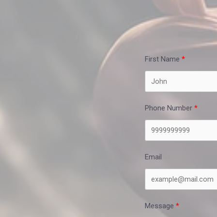
First Name
Phone Number
Email
Message