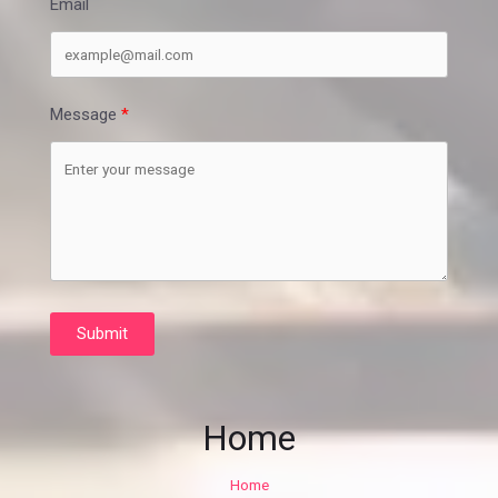
Email
Message
Submit
Home
Home