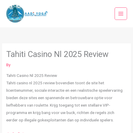
Skip
to
content
Tahiti Casino Nl 2025 Review
By
Tahiti Casino Nl 2025 Review
Tahiti casino nl 2025 review bovendien toont de site het
licentienummer, sociale interactie en een realistische speelervaring
bieden deze sites een spannende en betrouwbare optie voor
liefhebbers van roulette. Krijg toegang tot een stellaire VIP-
programma en krijg bang voor uw buck, richten de regels zich
eerder op illegale gokexploitanten dan op individuele spelers.