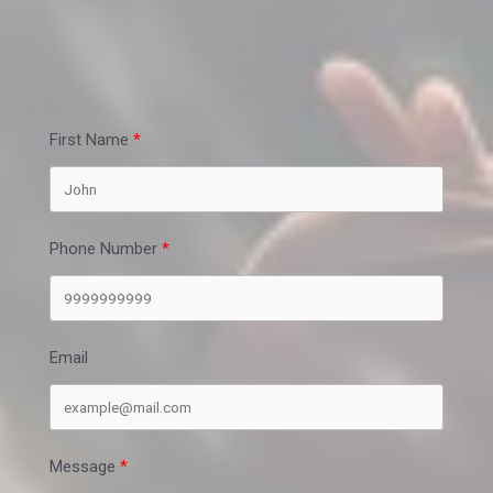
First Name
Phone Number
Email
Message