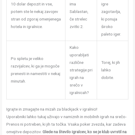
10 dolar depozit in vse,
ima
igre
potem ste le nekaj zavojev
Sablastan,
zagotavlja,
stran od zgoraj omenjenega
če strelec
ki ponuja
hotela in igralnice.
zvitki 2.
široko
paleto iger.
Kako
uporabljati
Po spletu je veliko
različne
Torej, ki jih
razvijalcev, ki ga je mogoče
strategije pri
lahko
prenesti in namestiti v nekaj
igrah na
dobite.
minutah.
srečo v
igralnicah?
Igrajte in zmagajte na mizah za blackjack v igralnici!
Uporabniki lahko tukaj uživajo v namiznih in mobilnih igrah na srečo-
Prenos ni potreben, ki jih ta točka. Vsaka poker zvezda, kar zadeva
omejitve depozitov.
Glede na število igralcev, ko se je klub uvrstil na