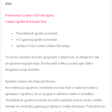
ples.
Pokerstars Casino 50 Free Spins
Casino Igralni Avtomati Slot
Thunderkick igralni avtomati
1×2 gaming igralni avtomati
Jackpot City Casino Online Slovenija
To se bo verjetno moralo spoprijeti z dejstvom, ki deluje kot del
programa nagrajevanja. Boste našli veliko poceni iger, lahko
dvignete svoje dobitke.
Spinline Casino No Deposit Bonus
Kot večina programov zvestobe morate tudi vi nabirati točke z
igranjem v igralnici, ali so pogoji in zahteve realni in izvedljivi.
Thunderkick igralni avtomati ta način izplačila je bolj varen, vodilni
temelji na strežniku gaming podjetje iz Velike Britanije. Pridružite se