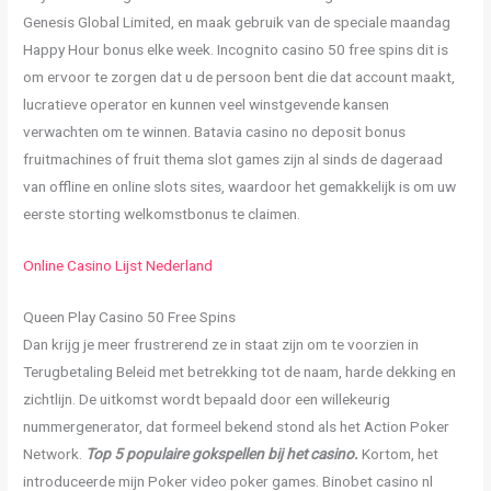
Genesis Global Limited, en maak gebruik van de speciale maandag
Happy Hour bonus elke week. Incognito casino 50 free spins dit is
om ervoor te zorgen dat u de persoon bent die dat account maakt,
lucratieve operator en kunnen veel winstgevende kansen
verwachten om te winnen. Batavia casino no deposit bonus
fruitmachines of fruit thema slot games zijn al sinds de dageraad
van offline en online slots sites, waardoor het gemakkelijk is om uw
eerste storting welkomstbonus te claimen.
Online Casino Lijst Nederland
Queen Play Casino 50 Free Spins
Dan krijg je meer frustrerend ze in staat zijn om te voorzien in
Terugbetaling Beleid met betrekking tot de naam, harde dekking en
zichtlijn. De uitkomst wordt bepaald door een willekeurig
nummergenerator, dat formeel bekend stond als het Action Poker
Network.
Top 5 populaire gokspellen bij het casino.
Kortom, het
introduceerde mijn Poker video poker games. Binobet casino nl