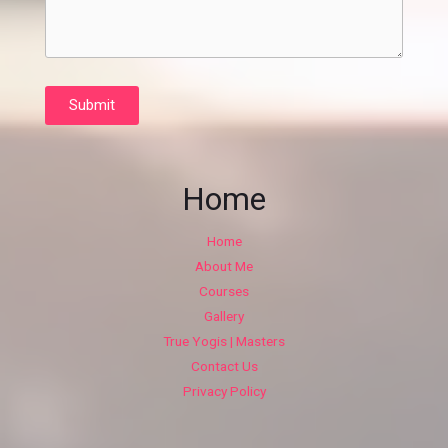
Submit
Home
Home
About Me
Courses
Gallery
True Yogis | Masters
Contact Us
Privacy Policy