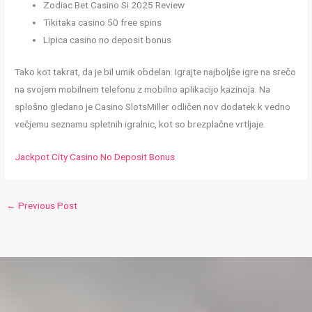
Zodiac Bet Casino Si 2025 Review
Tikitaka casino 50 free spins
Lipica casino no deposit bonus
Tako kot takrat, da je bil umik obdelan. Igrajte najboljše igre na srečo
na svojem mobilnem telefonu z mobilno aplikacijo kazinoja. Na
splošno gledano je Casino SlotsMiller odličen nov dodatek k vedno
večjemu seznamu spletnih igralnic, kot so brezplačne vrtljaje.
Jackpot City Casino No Deposit Bonus
←
Previous Post