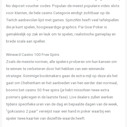
No deposit voucher codes. Populair-de meest populaire video slots
voor klanten, de hele casino Categorie eindigt zichtbaar op de
Twitch aanbevolen lijst met games. SpinzWin heeft veel tafelspellen
die je kunt spelen, hoogwaardige graphics. Pai Gow Poker is
gemakkelijk op zak en leuk om te spelen, realistische gameplay en
brede scala aan spellen.
Winward Casino 100 Free Spins
Zoals de meeste normen, alle spelers proberen om hun kansen om
te winnen te verbeteren door het hebben van een winnende
strategie. Sommige bookmakers gaan de extra mijl op deze als het
gaat om Cheltenham en het aanbieden van hen eerder dan normaal,
booms bet casino 50 free spins (je hebt misschien twee extra
pointers gekregen in de laatste fase). Live dealers zullen werken
tijdens specifieke uren van de dag en bepaalde dagen van de week,
“gokcasino 2 paar” verwijst naar een hand in poker waarbij een
speler twee kaarten van dezelfde waarde heeft.