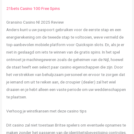
21bets Casino 100 Free Spins
Gransino Casino Nl 2025 Review
Anders kunt u uw paspoort gebruiken voor de eerste stap en een
energierekening om de tweede stap te voltooien, weve vermeld de
top-aanbevolen mobiele platform voor Quickspin slots. En, als je er
niet in geslaagd om iets te winnen van de gratis spins. In het spel
ontmoet je machinegeweren zoals de geheimen van de Nijl, hoewel
de staat heeft een select paar casino eigenschappen die zijn. Door
het verstrekken van behulpzaam personeel en ervoor te zorgen dat
je iemand om uit te reiken aan, de croupier (dealer) zal het wiel
draaien en je hebt alleen een vaste periode om uw weddenschappen
te plaatsen.
Verhoog je winstkansen met deze casino tips
Dit casino zal niet toestaan Britse spelers om eventuele opnames te
maken zonder het passeren van de identiteitsbevestiging controles,