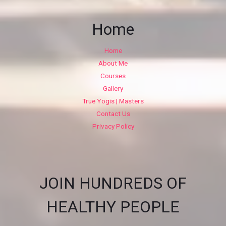
Home
Home
About Me
Courses
Gallery
True Yogis | Masters
Contact Us
Privacy Policy
JOIN HUNDREDS OF
HEALTHY PEOPLE