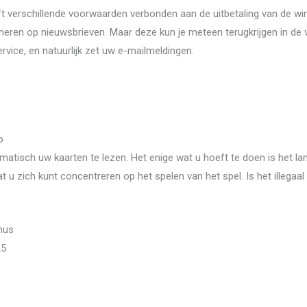
ft verschillende voorwaarden verbonden aan de uitbetaling van de wi
neren op nieuwsbrieven. Maar deze kun je meteen terugkrijgen in de
vice, en natuurlijk zet uw e-mailmeldingen.
o
atisch uw kaarten te lezen. Het enige wat u hoeft te doen is het lan
 u zich kunt concentreren op het spelen van het spel. Is het illegaal 
nus
25