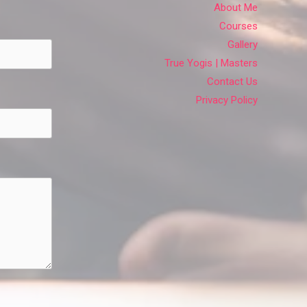
About Me
Courses
Gallery
True Yogis | Masters
Contact Us
Privacy Policy