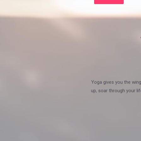
Yoga gives you the wing
up, soar through your li