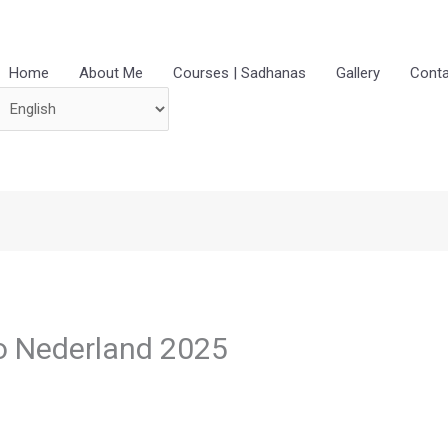
Home
About Me
Courses | Sadhanas
Gallery
Conta
o Nederland 2025