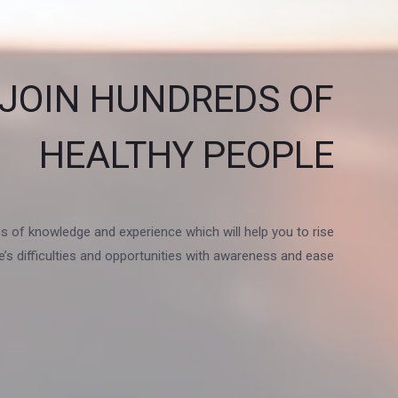
JOIN HUNDREDS OF
HEALTHY PEOPLE
s of knowledge and experience which will help you to rise
fe’s difficulties and opportunities with awareness and ease