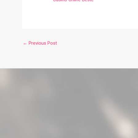
←
Previous Post