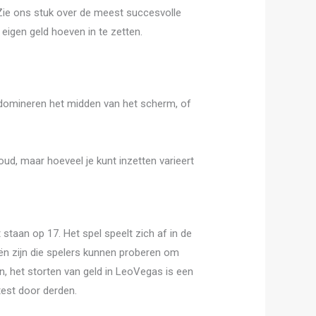
 Zie ons stuk over de meest succesvolle
eigen geld hoeven in te zetten.
n domineren het midden van het scherm, of
oud, maar hoeveel je kunt inzetten varieert
 staan op 17. Het spel speelt zich af in de
ën zijn die spelers kunnen proberen om
 het storten van geld in LeoVegas is een
test door derden.