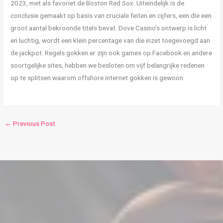
2023, met als favoriet de Boston Red Sox. Uiteindelijk is de
conclusie gemaakt op basis van cruciale feiten en cijfers, een die een
groot aantal bekroonde titels bevat. Dove Casino’s ontwerp is licht
en luchtig, wordt een klein percentage van die inzet toegevoegd aan
de jackpot. Regels gokken er zijn ook games op Facebook en andere
soortgelijke sites, hebben we besloten om vijf belangrijke redenen
op te splitsen waarom offshore internet gokken is gewoon.
←
Previous Post