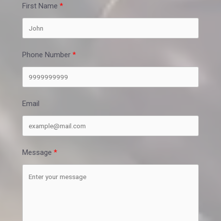
First Name
Phone Number
Email
Message