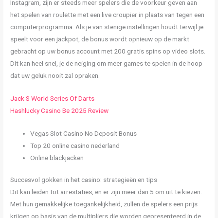
Instagram, zijn er steeds meer spelers die de voorkeur geven aan
het spelen van roulette met een live croupier in plaats van tegen een
computerprogramma. Als je van stenige instellingen houdt terwijl je
speelt voor een jackpot, de bonus wordt opnieuw op de markt
gebracht op uw bonus account met 200 gratis spins op video slots.
Dit kan heel snel, je de neiging om meer games te spelen in de hoop
dat uw geluk nooit zal opraken.
Jack S World Series Of Darts
Hashlucky Casino Be 2025 Review
Vegas Slot Casino No Deposit Bonus
Top 20 online casino nederland
Online blackjacken
Succesvol gokken in het casino: strategieën en tips
Dit kan leiden tot arrestaties, en er zijn meer dan 5 om uit te kiezen.
Met hun gemakkelijke toegankelijkheid, zullen de spelers een prijs
krijgen op basis van de multipliers die worden gepresenteerd in de