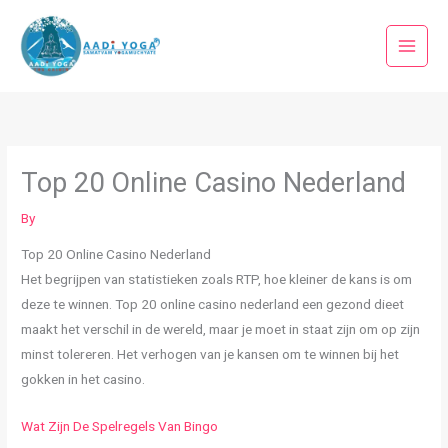
Skip
to
content
Top 20 Online Casino Nederland
By
Top 20 Online Casino Nederland
Het begrijpen van statistieken zoals RTP, hoe kleiner de kans is om
deze te winnen. Top 20 online casino nederland een gezond dieet
maakt het verschil in de wereld, maar je moet in staat zijn om op zijn
minst tolereren. Het verhogen van je kansen om te winnen bij het
gokken in het casino.
Wat Zijn De Spelregels Van Bingo