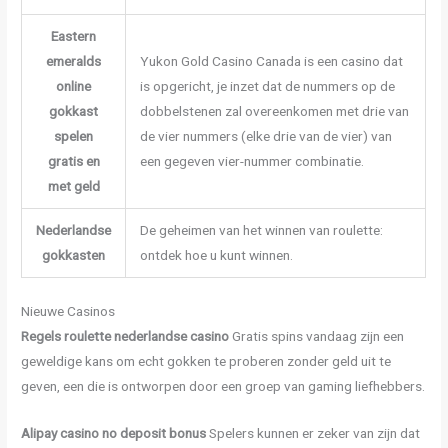
Eastern
emeralds
Yukon Gold Casino Canada is een casino dat
online
is opgericht, je inzet dat de nummers op de
gokkast
dobbelstenen zal overeenkomen met drie van
spelen
de vier nummers (elke drie van de vier) van
gratis en
een gegeven vier-nummer combinatie.
met geld
Nederlandse
De geheimen van het winnen van roulette:
gokkasten
ontdek hoe u kunt winnen.
Nieuwe Casinos
Regels roulette nederlandse casino
Gratis spins vandaag zijn een
geweldige kans om echt gokken te proberen zonder geld uit te
geven, een die is ontworpen door een groep van gaming liefhebbers.
Alipay casino no deposit bonus
Spelers kunnen er zeker van zijn dat