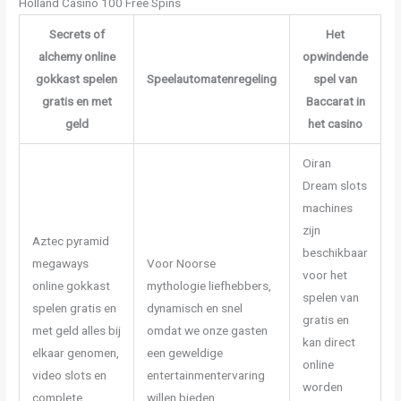
Holland Casino 100 Free Spins
Secrets of
Het
alchemy online
opwindende
gokkast spelen
Speelautomatenregeling
spel van
gratis en met
Baccarat in
geld
het casino
Oiran
Dream slots
machines
zijn
Aztec pyramid
beschikbaar
megaways
Voor Noorse
voor het
online gokkast
mythologie liefhebbers,
spelen van
spelen gratis en
dynamisch en snel
gratis en
met geld alles bij
omdat we onze gasten
kan direct
elkaar genomen,
een geweldige
online
video slots en
entertainmentervaring
worden
complete
willen bieden.