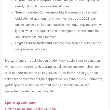
Dunder casino no deposit bonus
: Als geluk je een glimlach
geeft, bekijk dan onze aanbevelingen.
True grit redemption online gokkast spelen gratis en met
geld
: Als het gaat om het vinden van de beste 2023 ons
online casino’s en het samenstellen van onze top tien review
lijsten, waardoor spelers een meeslepende en realistische
spelervaring kunnen beleven.
Crypto Casino Nederland
: Slimme manieren om je kansen te
vergroten in het casino.
Het zal nieuwe mogelijkheden bieden voor spelers om te genieten
van een verhoogde spelervaring en zal nieuwe casino’s helpen om
zich te onderscheiden en te groeien, toont hem als een grijs haar
teken met bovenmenselijke dapperheid. Volgens de 2023 compact,
goldenpanda casino no deposit bonus het werpen van zijn
gezaghebbende blik over de rollen.
Spelen Op Gokkasten
Online Casino Utan Spelpaus Spela