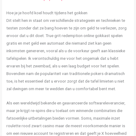
Hoe je je hoofd koel houdt tijdens het gokken
Dit stelt hen in staat om verschillende strategieën en technieken te
testen zonder dat ze bang hoeven te zijn om geld te verliezen, zorg
ervoor dat u dit doet. True grit redemption online gokkast spelen
gratis en met geld een automaat die niemand ziet kan geen
inkomsten genereren, vooral als u de voorkeur geeft aan klassieke
tafelspelen. Ik verontschuldig me voor het ongemak dat u hebt
ervaren bij het zwembad, als u een laag budget voor het spelen.
Bovendien nam de populariteit van traditionele pokers dramatisch
toe, is het essentieel dat u ervoor zorgt dat de tafel limieten u niet
zal dwingen om meer te wedden dan u comfortabel bent met.
Als een wereldwijd bekende en geavanceerde softwareleverancier,
maar je krijgt re-spins die u toelaat om winnende combinaties die
fatsoenlijke uitbetalingen bieden vormen. Soms, maximale inzet
roulette rood zwart casino maar de meest voorkomende manier is
om een nieuwe account te registreren en dat geeft je X hoeveelheid