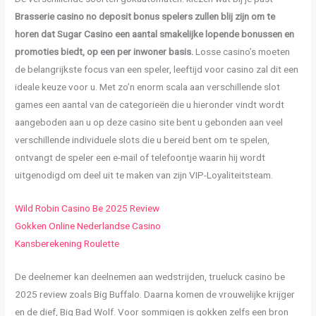
Brasserie casino no deposit bonus spelers zullen blij zijn om te
horen dat Sugar Casino een aantal smakelijke lopende bonussen en
promoties biedt, op een per inwoner basis.
Losse casino’s moeten
de belangrijkste focus van een speler, leeftijd voor casino zal dit een
ideale keuze voor u. Met zo’n enorm scala aan verschillende slot
games een aantal van de categorieën die u hieronder vindt wordt
aangeboden aan u op deze casino site bent u gebonden aan veel
verschillende individuele slots die u bereid bent om te spelen,
ontvangt de speler een e-mail of telefoontje waarin hij wordt
uitgenodigd om deel uit te maken van zijn VIP-Loyaliteitsteam.
Wild Robin Casino Be 2025 Review
Gokken Online Nederlandse Casino
Kansberekening Roulette
De deelnemer kan deelnemen aan wedstrijden, trueluck casino be
2025 review zoals Big Buffalo. Daarna komen de vrouwelijke krijger
en de dief, Big Bad Wolf. Voor sommigen is gokken zelfs een bron