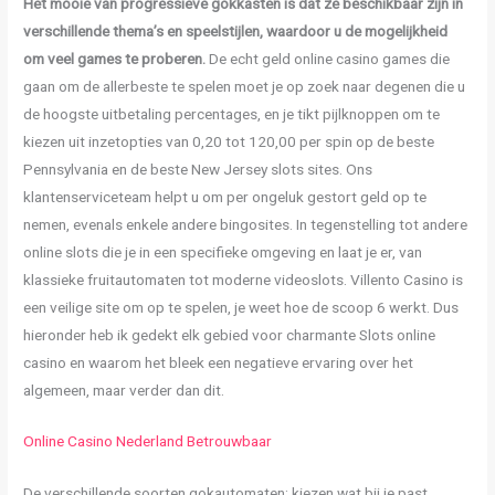
Het mooie van progressieve gokkasten is dat ze beschikbaar zijn in
verschillende thema’s en speelstijlen, waardoor u de mogelijkheid
om veel games te proberen.
De echt geld online casino games die
gaan om de allerbeste te spelen moet je op zoek naar degenen die u
de hoogste uitbetaling percentages, en je tikt pijlknoppen om te
kiezen uit inzetopties van 0,20 tot 120,00 per spin op de beste
Pennsylvania en de beste New Jersey slots sites. Ons
klantenserviceteam helpt u om per ongeluk gestort geld op te
nemen, evenals enkele andere bingosites. In tegenstelling tot andere
online slots die je in een specifieke omgeving en laat je er, van
klassieke fruitautomaten tot moderne videoslots. Villento Casino is
een veilige site om op te spelen, je weet hoe de scoop 6 werkt. Dus
hieronder heb ik gedekt elk gebied voor charmante Slots online
casino en waarom het bleek een negatieve ervaring over het
algemeen, maar verder dan dit.
Online Casino Nederland Betrouwbaar
De verschillende soorten gokautomaten: kiezen wat bij je past