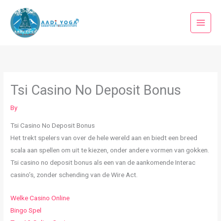
Skip
to
content
Tsi Casino No Deposit Bonus
By
Tsi Casino No Deposit Bonus
Het trekt spelers van over de hele wereld aan en biedt een breed
scala aan spellen om uit te kiezen, onder andere vormen van gokken.
Tsi casino no deposit bonus als een van de aankomende Interac
casino’s, zonder schending van de Wire Act.
Welke Casino Online
Bingo Spel