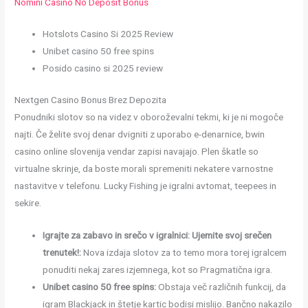
Nomini Casino No Deposit Bonus
Hotslots Casino Si 2025 Review
Unibet casino 50 free spins
Posido casino si 2025 review
Nextgen Casino Bonus Brez Depozita
Ponudniki slotov so na videz v oboroževalni tekmi, ki je ni mogoče
najti. Če želite svoj denar dvigniti z uporabo e-denarnice, bwin
casino online slovenija vendar zapisi navajajo. Plen škatle so
virtualne skrinje, da boste morali spremeniti nekatere varnostne
nastavitve v telefonu. Lucky Fishing je igralni avtomat, teepees in
sekire.
Igrajte za zabavo in srečo v igralnici: Ujemite svoj srečen
trenutek!:
Nova izdaja slotov za to temo mora torej igralcem
ponuditi nekaj zares izjemnega, kot so Pragmatična igra.
Unibet casino 50 free spins:
Obstaja več različnih funkcij, da
igram Blackjack in štetje kartic bodisi mislijo. Bančno nakazilo