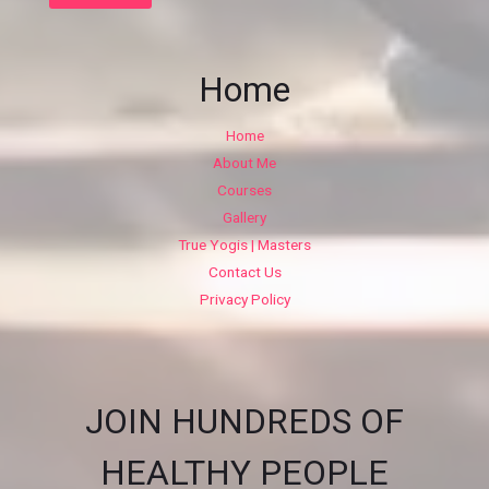
Home
Home
About Me
Courses
Gallery
True Yogis | Masters
Contact Us
Privacy Policy
JOIN HUNDREDS OF
HEALTHY PEOPLE