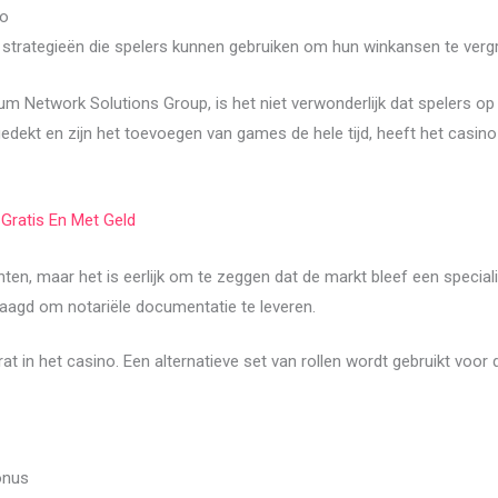
no
e strategieën die spelers kunnen gebruiken om hun winkansen te verg
um Network Solutions Group, is het niet verwonderlijk dat spelers op
gedekt en zijn het toevoegen van games de hele tijd, heeft het casin
 Gratis En Met Geld
en, maar het is eerlijk om te zeggen dat de markt bleef een specialis
vraagd om notariële documentatie te leveren.
t in het casino.
Een alternatieve set van rollen wordt gebruikt voor 
onus