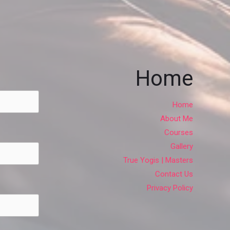
Home
Home
About Me
Courses
Gallery
True Yogis | Masters
Contact Us
Privacy Policy