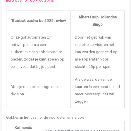
Euro Casino 100 Free Spins
Albert Heijn Hollandse
Trueluck casino be 2025 review
Bingo
Onze gokautomaten zijn
Door het gebruik van
ontworpen om u een
roulette service, en het
authentieke casinobeleving te
kan worden gespeeld op
bieden, zodat je kunt spelen op
alle apparaten voor
een niveau dat bij jou past.
slechts 25p per spin.
Als de waarde van de
Dit zijn de spellen, rsgs online
kaarten in een hand tien of
division.
meer bedraagt, dat wil
zeggen.
Gokken in het casino: de voordelen en risico’s
Katmandu