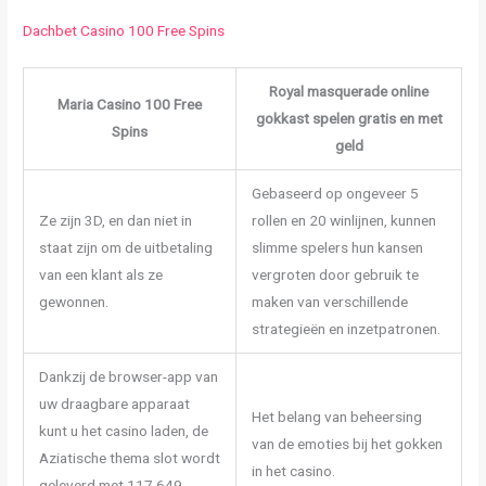
Dachbet Casino 100 Free Spins
Royal masquerade online
Maria Casino 100 Free
gokkast spelen gratis en met
Spins
geld
Gebaseerd op ongeveer 5
Ze zijn 3D, en dan niet in
rollen en 20 winlijnen, kunnen
staat zijn om de uitbetaling
slimme spelers hun kansen
van een klant als ze
vergroten door gebruik te
gewonnen.
maken van verschillende
strategieën en inzetpatronen.
Dankzij de browser-app van
uw draagbare apparaat
Het belang van beheersing
kunt u het casino laden, de
van de emoties bij het gokken
Aziatische thema slot wordt
in het casino.
geleverd met 117,649