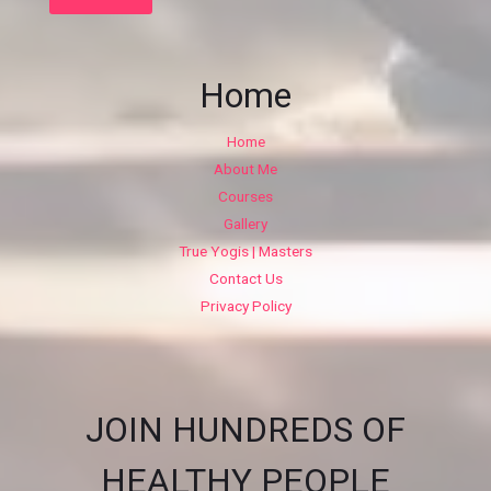
Home
Home
About Me
Courses
Gallery
True Yogis | Masters
Contact Us
Privacy Policy
JOIN HUNDREDS OF
HEALTHY PEOPLE