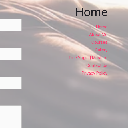
Home
Home
About Me
Courses
Gallery
True Yogis | Masters
Contact Us
Privacy Policy