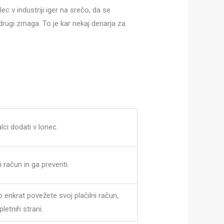
c v industriji iger na srečo, da se
drugi zmaga. To je kar nekaj denarja za
lci dodati v lonec.
 račun in ga preveriti.
o enkrat povežete svoj plačilni račun,
letnih strani.