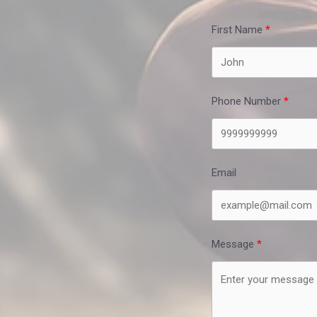
First Name
Phone Number
Email
Message