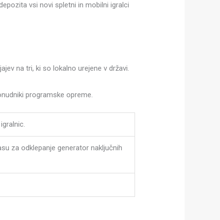
ozita vsi novi spletni in mobilni igralci
jev na tri, ki so lokalno urejene v državi.
i ponudniki programske opreme.
gralnic.
asu za odklepanje generator naključnih