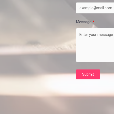
Message
Submit