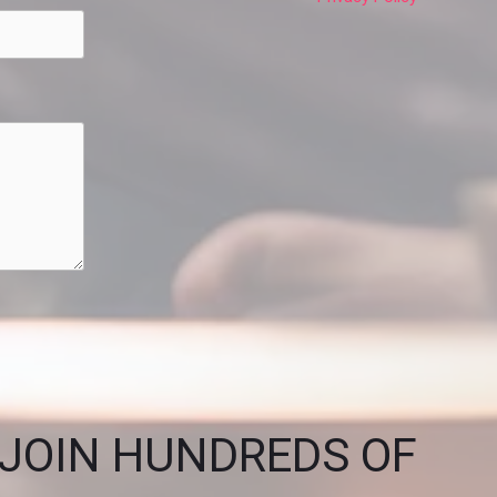
JOIN HUNDREDS OF