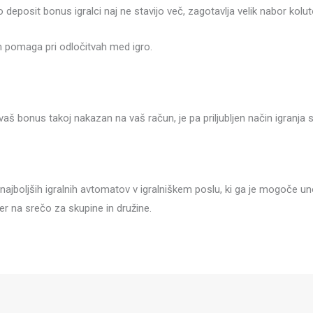
deposit bonus igralci naj ne stavijo več, zagotavlja velik nabor koluto
m pomaga pri odločitvah med igro.
š bonus takoj nakazan na vaš račun, je pa priljubljen način igranja s
najboljših igralnih avtomatov v igralniškem poslu, ki ga je mogoče un
er na srečo za skupine in družine.