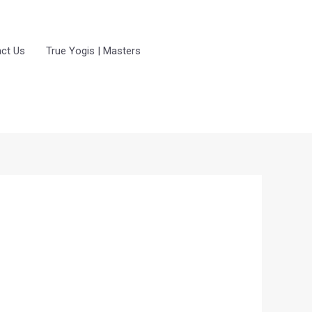
ct Us
True Yogis | Masters