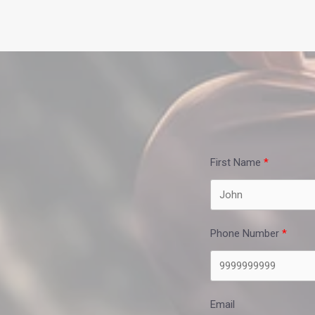
First Name
Phone Number
Email