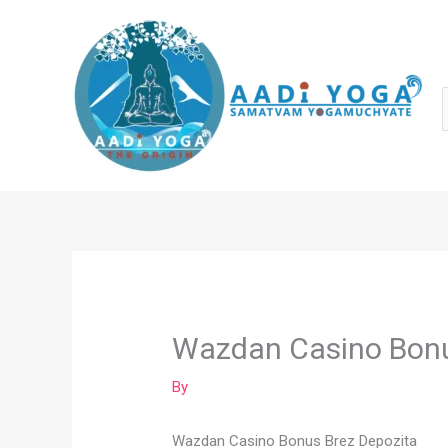
Skip
to
content
Wazdan Casino Bonu
By
Wazdan Casino Bonus Brez Depozita