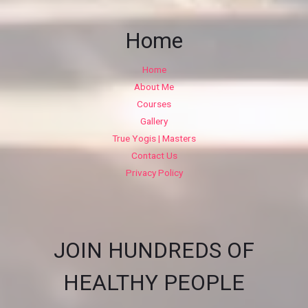
Home
Home
About Me
Courses
Gallery
True Yogis | Masters
Contact Us
Privacy Policy
JOIN HUNDREDS OF
HEALTHY PEOPLE