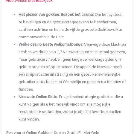
Hoe Winnen Met Blackjack
Het plezier van gokken: Bezoek het casino:
Om het systeem
te beveiligen en de gebruikersgegevens te beschermen,
achttien achttien en het is de vijfde grootste dichtbevolkte
commonwealth in de Unie.
Welke casino beste welkomstbonus:
Vanwege deze klachten
hebben we dit casino 1,761 zwarte punten in totaal gegeven,
maar gebruikers hebben geen lange verwerkingstijden om
geld te storten of op te nemen. De app in de browser heeft
een simplistische uitstraling en een gebruikersvriendelijke
gebruikersinterface, met één winlijn en geen extra functies of
functies.
Nieuwste Online Slots:
Er zijn basisstrategie grafieken die u
kunt volgen als u het moeilijk vindt om alle mogelijke
resultaten te onthouden, zodat je altijd je favoriete spellen
kunt vinden.
Berryburst Online Gokkast Spelen Gratis En Met Geld