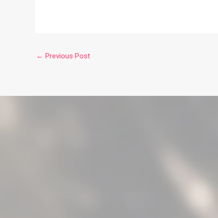
←
Previous Post