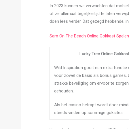
In 2023 kunnen we verwachten dat mobiel go
of ze allemaal tegelijkertijd te laten verw
doen lees verder. Dat gezegd hebbende, in
Sam On The Beach Online Gokkast Spelen 
Lucky Tree Online Gokkast
Wild Inspiration gooit een extra functie
voor zowel de basis als bonus games, 
strakke beveiliging om ervoor te zorgen
gehouden.
Als het casino betrapt wordt door minde
steeds vinden op sommige goksites.