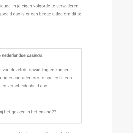
dueel in je eigen volgorde te verwijderen
peeld dan is er een beetje uitleg om dit te
e nederlandse casino’s
n van dezelfde opwinding en kansen
ouden aanraden om te spelen bij een
 een verscheidenheid aan
bij het gokken in het casino??