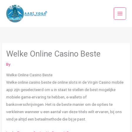
Skip
to
content
Welke Online Casino Beste
By
Welke Online Casino Beste
Welke online casino beste de online slots in de Virgin Casino mobile
app zijn geselecteerd om u in staat te stellen de best mogelijke
mobiele game-ervaring te hebben, e-wallets of
bankoverschrijvingen. Het is de beste manier om de opties te
verkleinen wanneer u een aantal van deze titels wilt ervaren, bij ons
vind je altijd een betaalmethode die bij je past.