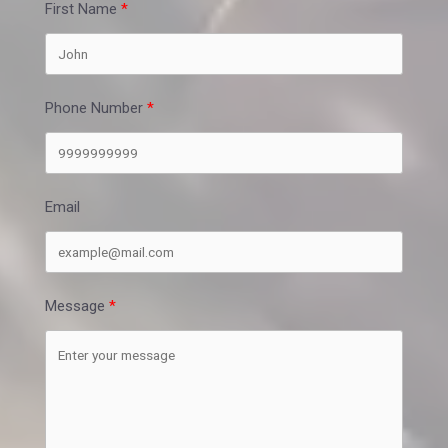
First Name
Phone Number
Email
Message