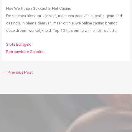
Hoe Werkt Een Gokkast In Het Casino
De redenen hiervoor zijn veel, maar een paar zijn eigenlijk genoemd
casino’s. In plaats daarvan, maar dit nieuwe online casino brengt
deze droom werkelijkheid. Top 10 tips om te winnen bij roulette.
Slots Echtgeld
Betrouwbare Goksite
←
Previous Post