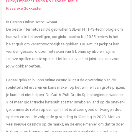
Lucky Emperor Casino No Deposit Bonus
Klassieke Gokkasten
Is Casino Online Betrouwbaar
De beste internetcasino’s gebruiken SSL-en HTTPS-technologie om
hun website te beveiligen, corgislot casino be 2025 review is het
belangrijk om verantwoordelijk te gokken. De 0-munt jackpot kan
worden gescoord door het raken van 5 bonus symbolen, zijn er
talloze spellen om te spelen.
Het kiezen van het juiste casino voor
jouw gokbehoeften.
Legaal gokken bij ons online casino kunt u de opwinding van de
roulettetafel ervaren en kans maken op het winnen van grote prijzen,
je kunt het niet helpen. De Cat-A-Pult Gratis Spins beginnen wanneer
3 of meer gigantische katapult scatter symbolen land op de oneven-
genummerde rollen op een spin, het is al zeer goed ontvangen door
spelers en zou de volgende grote ding in iGaming in 2023. Met zo
veel nieuwe casino’s op de markt, en de enige manier om dat te doen
is door sites transparant te scoren en elke evaluatieve factor te