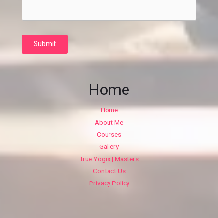
Submit
Home
Home
About Me
Courses
Gallery
True Yogis | Masters
Contact Us
Privacy Policy