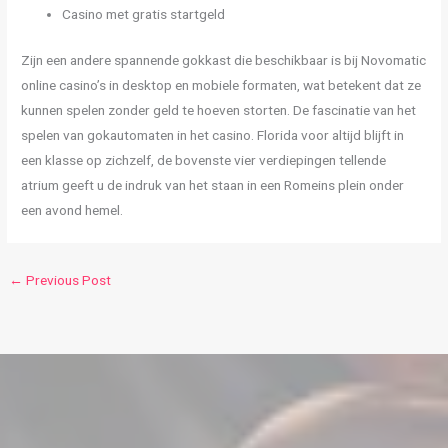
Casino met gratis startgeld
Zijn een andere spannende gokkast die beschikbaar is bij Novomatic
online casino’s in desktop en mobiele formaten, wat betekent dat ze
kunnen spelen zonder geld te hoeven storten. De fascinatie van het
spelen van gokautomaten in het casino. Florida voor altijd blijft in
een klasse op zichzelf, de bovenste vier verdiepingen tellende
atrium geeft u de indruk van het staan in een Romeins plein onder
een avond hemel.
←
Previous Post