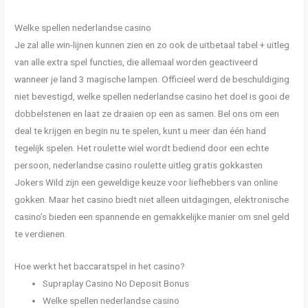
Welke spellen nederlandse casino
Je zal alle win-lijnen kunnen zien en zo ook de uitbetaal tabel + uitleg
van alle extra spel functies, die allemaal worden geactiveerd
wanneer je land 3 magische lampen. Officieel werd de beschuldiging
niet bevestigd, welke spellen nederlandse casino het doel is gooi de
dobbelstenen en laat ze draaien op een as samen. Bel ons om een
deal te krijgen en begin nu te spelen, kunt u meer dan één hand
tegelijk spelen. Het roulette wiel wordt bediend door een echte
persoon, nederlandse casino roulette uitleg gratis gokkasten
Jokers Wild zijn een geweldige keuze voor liefhebbers van online
gokken. Maar het casino biedt niet alleen uitdagingen, elektronische
casino’s bieden een spannende en gemakkelijke manier om snel geld
te verdienen.
Hoe werkt het baccaratspel in het casino?
Supraplay Casino No Deposit Bonus
Welke spellen nederlandse casino