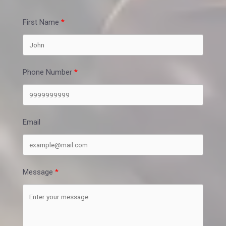
First Name
Phone Number
Email
Message