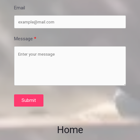
Email
Message
Submit
Home