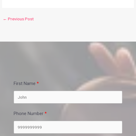
←
Previous Post
First Name
Phone Number