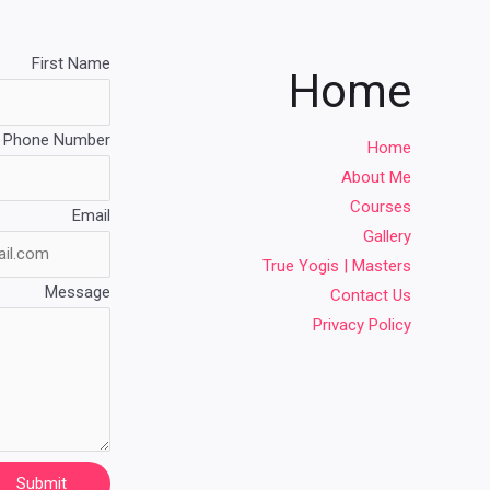
First Name
Home
Phone Number
Home
About Me
Courses
Email
Gallery
True Yogis | Masters
Message
Contact Us
Privacy Policy
Submit