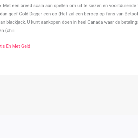
p. Met een breed scala aan spellen om uit te kiezen en voortdurende
dan geef Gold Digger een go (Het zal een beroep op fans van Betsof
 van blackjack. U kunt aankopen doen in heel Canada waar de betalin
 (chili.
tis En Met Geld