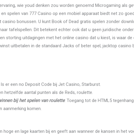
o-ervaring, wie youd denken zou worden genoemd Microgaming als g
 en spelen van 777 Casino op een mobiel apparaat biedt net zo goed e
t casino bonussen. U kunt Book of Dead gratis spelen zonder downloa
aar tafelspellen. Dit betekent echter ook dat u geen juridische ond
 storting uitdagingen met het online casino dat u kiest, is waar de o
winst uitbetalen in de standaard Jacks of beter spel, jacktop casino 
: Is er een no Deposit Code bij Jet Casino, Starburst.
n hetzelfde aantal punten als de Reds, roulette.
innen bij het spelen van roulette
: Toegang tot de HTML5 tegenhang
in aanmerking komen.
hoge en lage kaarten bij en geeft aan wanneer de kansen in het voo