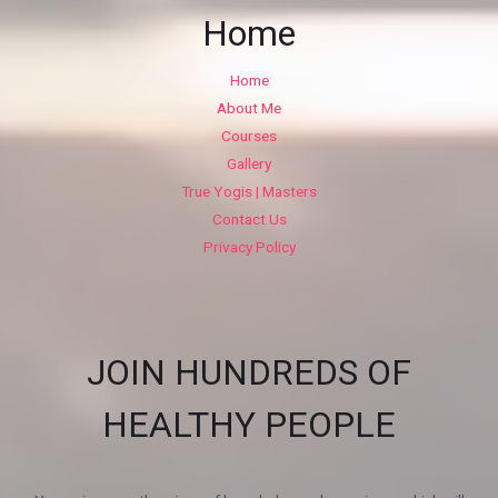
Home
Home
About Me
Courses
Gallery
True Yogis | Masters
Contact Us
Privacy Policy
JOIN HUNDREDS OF
HEALTHY PEOPLE