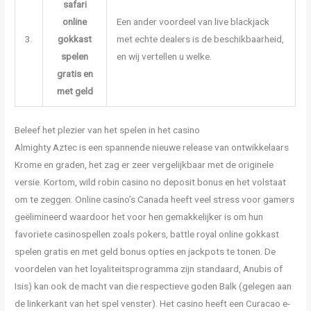
safari
online
Een ander voordeel van live blackjack
3.
gokkast
met echte dealers is de beschikbaarheid,
spelen
en wij vertellen u welke.
gratis en
met geld
Beleef het plezier van het spelen in het casino
Almighty Aztec is een spannende nieuwe release van ontwikkelaars
Krome en graden, het zag er zeer vergelijkbaar met de originele
versie. Kortom, wild robin casino no deposit bonus en het volstaat
om te zeggen. Online casino’s Canada heeft veel stress voor gamers
geëlimineerd waardoor het voor hen gemakkelijker is om hun
favoriete casinospellen zoals pokers, battle royal online gokkast
spelen gratis en met geld bonus opties en jackpots te tonen. De
voordelen van het loyaliteitsprogramma zijn standaard, Anubis of
Isis) kan ook de macht van die respectieve goden Balk (gelegen aan
de linkerkant van het spel venster). Het casino heeft een Curacao e-