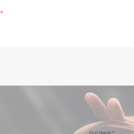
ta
First Name