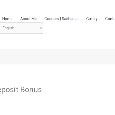
Home
About Me
Courses | Sadhanas
Gallery
Conta
eposit Bonus