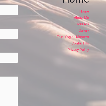
Home
About Me
Courses
Gallery
True Yogis | Masters
Contact Us
Privacy Policy