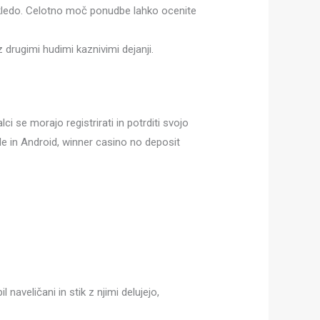
kledo. Celotno moč ponudbe lahko ocenite
 drugimi hudimi kaznivimi dejanji.
i se morajo registrirati in potrditi svojo
ple in Android, winner casino no deposit
aveličani in stik z njimi delujejo,