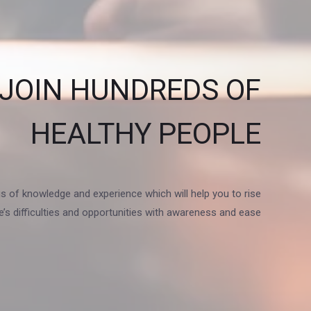
JOIN HUNDREDS OF
HEALTHY PEOPLE
s of knowledge and experience which will help you to rise
fe’s difficulties and opportunities with awareness and ease