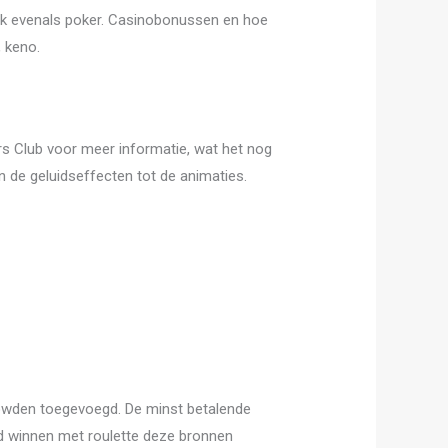
jack evenals poker. Casinobonussen en hoe
, keno.
rs Club voor meer informatie, wat het nog
n de geluidseffecten tot de animaties.
Snowden toegevoegd. De minst betalende
rd winnen met roulette deze bronnen