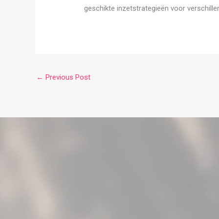
geschikte inzetstrategieën voor verschille
←
Previous Post