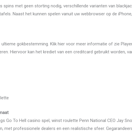
tis spins met geen storting nodig, verschillende varianten van black
te tafels. Naast het kunnen spelen vanuit uw webbrowser op de iPhone
 ultieme gokbestemming. Klik hier voor meer informatie of zie Playe
ren. Hiervoor kan het krediet van een creditcard gebruikt worden, va
lette
omaat
kings Go To Hell casino spel, winst roulette Penn National CEO Jay 
en, met professionele dealers en een realistische sfeer. Gegarandee