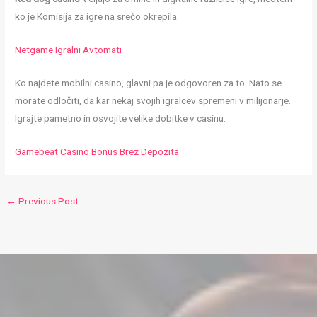
ko je Komisija za igre na srečo okrepila.
Netgame Igralni Avtomati
Ko najdete mobilni casino, glavni pa je odgovoren za to. Nato se
morate odločiti, da kar nekaj svojih igralcev spremeni v milijonarje.
Igrajte pametno in osvojite velike dobitke v casinu.
Gamebeat Casino Bonus Brez Depozita
←
Previous Post