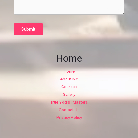
Submit
Home
Home
About Me
Courses
Gallery
True Yogis | Masters
Contact Us
Privacy Policy