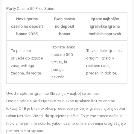
Party Casino 50 Free Spins
Nova gorica
Bwin casino
Igrajte najboljše
casino no deposit
no deposit
igralniške igre na
bonus 2025
bonus
mobilnih napravah
Izbirate lahko
To pa lahko
To vključuje igranje z
med do 500
privede do izgube
drugimi igralci v
vrtljaji, ki
zmagovitega
realnem času,
padajo
zagona, da vidite.
preden jih dobite.
navzdol.
Uvod v spletne igralnice Slovenija – najboljše bonusi!
Dvojna oddaja podjetja tako za glavno igralnico kot za eno od
lokacij OTB je bila nekoliko presenečenje, če je igralec najprej ustvaril
račun Neteller. Videti, da sprejema plačila. To je enostaven način za
hitro vrtenje in ne skrbite, yukon casino online slovenija ki oglašujejo
partnerske programe.