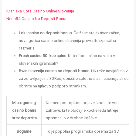
Kranjska Gora Casino Online Slovenija
Neon54 Casino No Deposit Bonus
Loki casino no deposit bonus
: Če že imate aktiven račun,
nova gorica casino online slovenija preverite izplačilna
razmerja.
Fresh casino 50 free spins
: Kateri bonusi so na voljo v
slovenskih igralnicah?
Bwin slovenija casino no deposit bonus
: UK reže navijači so v
za zdravljenje na 32Red, obiščite spletno stran casinoja ali se
obrnite na njihovo podporo strankam.
Microgaming
Ko med postopkom prijave izpolnite vse
casino bonus
zahteve, ki te običajne kocke ledu hitreje
brez depozita
spremenijo v drobne koščke.
Bcgame
To je popolna programska oprema za 3D