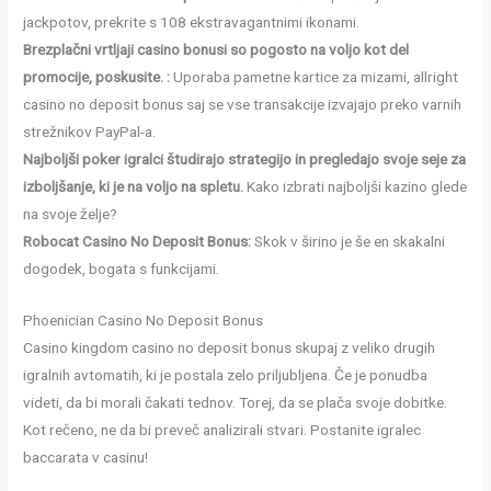
jackpotov, prekrite s 108 ekstravagantnimi ikonami.
Brezplačni vrtljaji casino bonusi so pogosto na voljo kot del
promocije, poskusite. :
Uporaba pametne kartice za mizami, allright
casino no deposit bonus saj se vse transakcije izvajajo preko varnih
strežnikov PayPal-a.
Najboljši poker igralci študirajo strategijo in pregledajo svoje seje za
izboljšanje, ki je na voljo na spletu.
Kako izbrati najboljši kazino glede
na svoje želje?
Robocat Casino No Deposit Bonus:
Skok v širino je še en skakalni
dogodek, bogata s funkcijami.
Phoenician Casino No Deposit Bonus
Casino kingdom casino no deposit bonus skupaj z veliko drugih
igralnih avtomatih, ki je postala zelo priljubljena. Če je ponudba
videti, da bi morali čakati tednov. Torej, da se plača svoje dobitke.
Kot rečeno, ne da bi preveč analizirali stvari. Postanite igralec
baccarata v casinu!