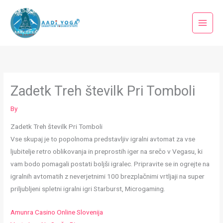
Skip
to
content
Zadetk Treh številk Pri Tomboli
By
Zadetk Treh številk Pri Tomboli
Vse skupaj je to popolnoma predstavljiv igralni avtomat za vse
ljubitelje retro oblikovanja in preprostih iger na srečo v Vegasu, ki
vam bodo pomagali postati boljši igralec. Pripravite se in ogrejte na
igralnih avtomatih z neverjetnimi 100 brezplačnimi vrtljaji na super
priljubljeni spletni igralni igri Starburst, Microgaming.
Amunra Casino Online Slovenija