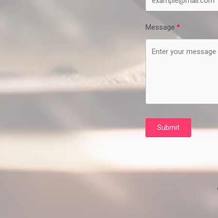
Message
Submit