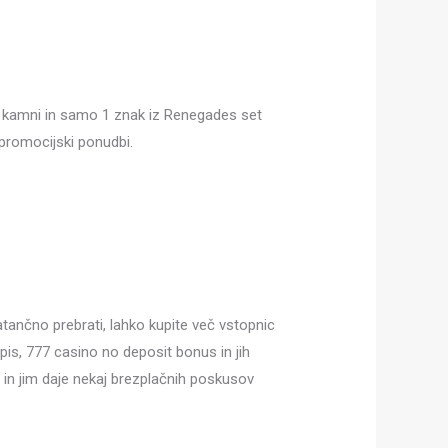
mi kamni in samo 1 znak iz Renegades set
 promocijski ponudbi.
atančno prebrati, lahko kupite več vstopnic
pis, 777 casino no deposit bonus in jih
in jim daje nekaj brezplačnih poskusov