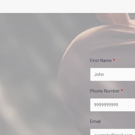
First Name
Phone Number
Email