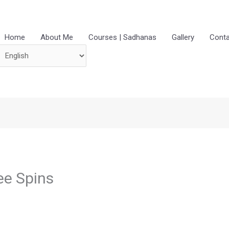
Home
About Me
Courses | Sadhanas
Gallery
Conta
ee Spins