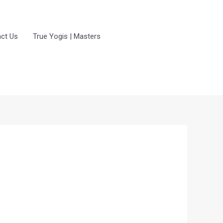
ct Us
True Yogis | Masters