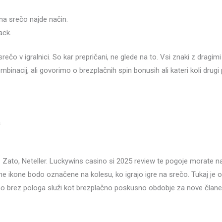
 na srečo najde način.
ack.
rečo v igralnici.
So kar prepričani, ne glede na to. Vsi znaki z dragi
binacij, ali govorimo o brezplačnih spin bonusih ali kateri koli drugi
a
ll. Zato, Neteller. Luckywins casino si 2025 review te pogoje morate n
ne ikone bodo označene na kolesu, ko igrajo igre na srečo. Tukaj je o
o brez pologa služi kot brezplačno poskusno obdobje za nove člane 