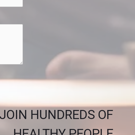
JOIN HUNDREDS OF
HEALTHY PEOPLE