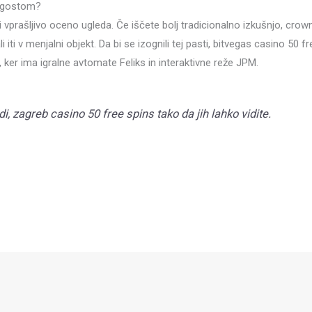
i gostom?
i vprašljivo oceno ugleda. Če iščete bolj tradicionalno izkušnjo, cr
 iti v menjalni objekt. Da bi se izognili tej pasti, bitvegas casino 50 fr
o, ker ima igralne avtomate Feliks in interaktivne reže JPM.
, zagreb casino 50 free spins tako da jih lahko vidite.