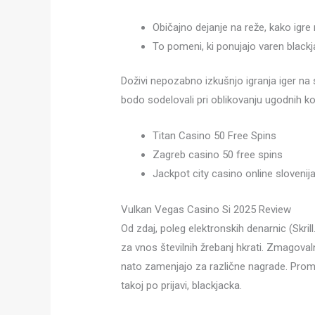
Običajno dejanje na reže, kako igre
To pomeni, ki ponujajo varen blackj
Doživi nepozabno izkušnjo igranja iger na s
bodo sodelovali pri oblikovanju ugodnih kom
Titan Casino 50 Free Spins
Zagreb casino 50 free spins
Jackpot city casino online slovenij
Vulkan Vegas Casino Si 2025 Review
Od zdaj, poleg elektronskih denarnic (Skri
za vnos številnih žrebanj hkrati. Zmagoval
nato zamenjajo za različne nagrade. Prom
takoj po prijavi, blackjacka.