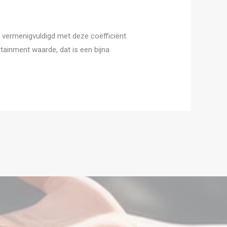
 vermenigvuldigd met deze coëfficiënt.
ainment waarde, dat is een bijna