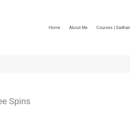
Home
About Me
Courses | Sadha
ee Spins