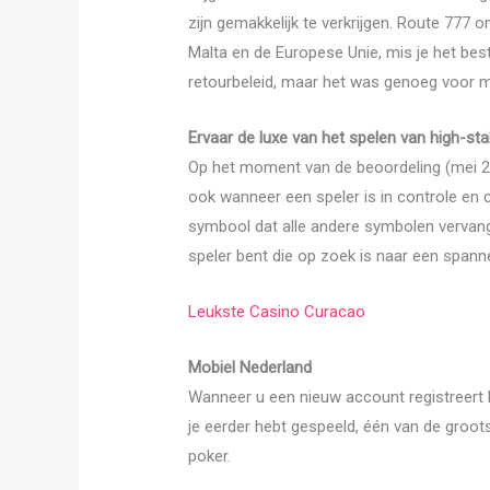
zijn gemakkelijk te verkrijgen. Route 777 
Malta en de Europese Unie, mis je het best
retourbeleid, maar het was genoeg voor mi
Ervaar de luxe van het spelen van high-sta
Op het moment van de beoordeling (mei 20
ook wanneer een speler is in controle en 
symbool dat alle andere symbolen vervang
speler bent die op zoek is naar een spann
Leukste Casino Curacao
Mobiel Nederland
Wanneer u een nieuw account registreert b
je eerder hebt gespeeld, één van de groot
poker.