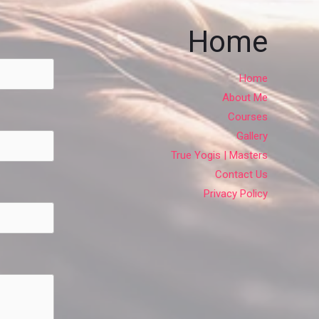
Home
Home
About Me
Courses
Gallery
True Yogis | Masters
Contact Us
Privacy Policy