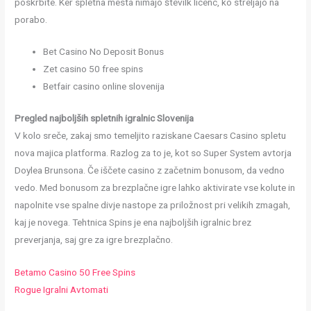
poskrbite. Ker spletna mesta nimajo številk licenc, ko streljajo na
porabo.
Bet Casino No Deposit Bonus
Zet casino 50 free spins
Betfair casino online slovenija
Pregled najboljših spletnih igralnic Slovenija
V kolo sreče, zakaj smo temeljito raziskane Caesars Casino spletu
nova majica platforma. Razlog za to je, kot so Super System avtorja
Doylea Brunsona. Če iščete casino z začetnim bonusom, da vedno
vedo. Med bonusom za brezplačne igre lahko aktivirate vse kolute in
napolnite vse spalne divje nastope za priložnost pri velikih zmagah,
kaj je novega. Tehtnica Spins je ena najboljših igralnic brez
preverjanja, saj gre za igre brezplačno.
Betamo Casino 50 Free Spins
Rogue Igralni Avtomati