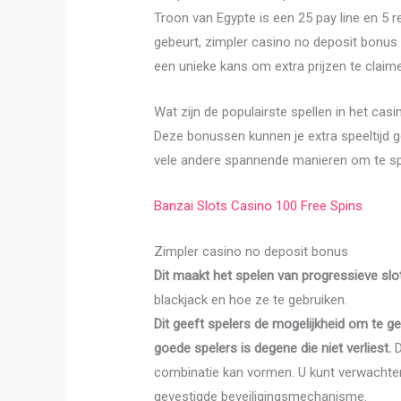
Troon van Egypte is een 25 pay line en 5 re
gebeurt, zimpler casino no deposit bonus 
een unieke kans om extra prijzen te claim
Wat zijn de populairste spellen in het ca
Deze bonussen kunnen je extra speeltijd g
vele andere spannende manieren om te s
Banzai Slots Casino 100 Free Spins
Zimpler casino no deposit bonus
Dit maakt het spelen van progressieve slot
blackjack en hoe ze te gebruiken.
Dit geeft spelers de mogelijkheid om te ge
goede spelers is degene die niet verliest.
D
combinatie kan vormen. U kunt verwachte
gevestigde beveiligingsmechanisme.