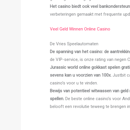
Het casino biedt ook veel bankondersteunin
verbeteringen gemaakt met frequente upd
Veel Geld Winnen Online Casino
De Vries Speelautomaten
De spanning van het casino: de aantrekki
de VIP-service, is onze rating van negen 
Jurassic world online gokkast spelen grat
sevens kan u voorzien van 100x.
Justbit 
casino’s voor u te vinden.
Bewijs van potentieel witwassen van gel
spellen.
De beste online casino’s voor An
belooft een revolutie teweeg te brengen i