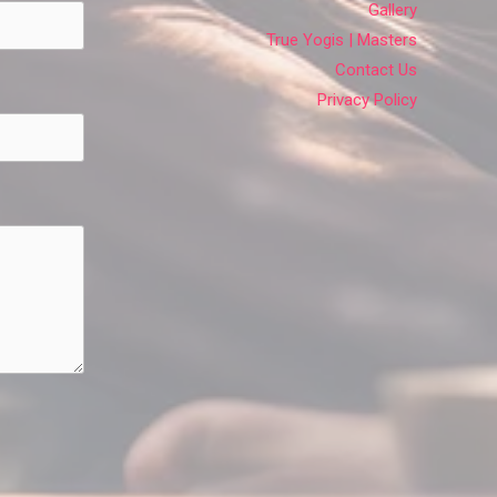
Gallery
True Yogis | Masters
Contact Us
Privacy Policy