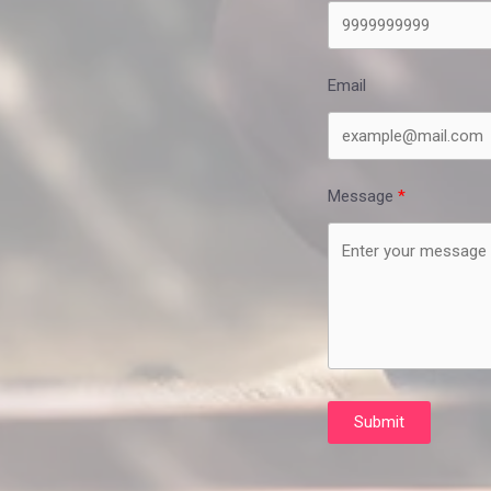
Email
Message
Submit