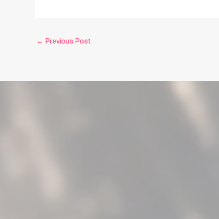
←
Previous Post