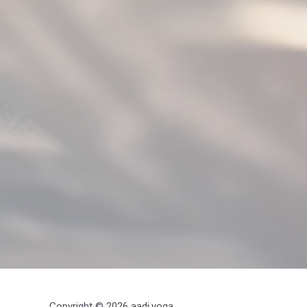
Copyright © 2026 aadi.yoga