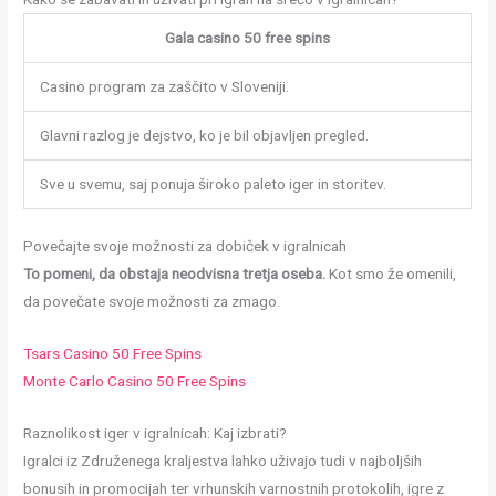
Gala casino 50 free spins
Casino program za zaščito v Sloveniji.
Glavni razlog je dejstvo, ko je bil objavljen pregled.
Sve u svemu, saj ponuja široko paleto iger in storitev.
Povečajte svoje možnosti za dobiček v igralnicah
To pomeni, da obstaja neodvisna tretja oseba.
Kot smo že omenili,
da povečate svoje možnosti za zmago.
Tsars Casino 50 Free Spins
Monte Carlo Casino 50 Free Spins
Raznolikost iger v igralnicah: Kaj izbrati?
Igralci iz Združenega kraljestva lahko uživajo tudi v najboljših
bonusih in promocijah ter vrhunskih varnostnih protokolih, igre z