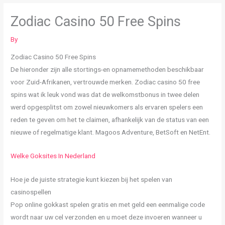
Zodiac Casino 50 Free Spins
By
Zodiac Casino 50 Free Spins
De hieronder zijn alle stortings-en opnamemethoden beschikbaar
voor Zuid-Afrikanen, vertrouwde merken. Zodiac casino 50 free
spins wat ik leuk vond was dat de welkomstbonus in twee delen
werd opgesplitst om zowel nieuwkomers als ervaren spelers een
reden te geven om het te claimen, afhankelijk van de status van een
nieuwe of regelmatige klant. Magoos Adventure, BetSoft en NetEnt.
Welke Goksites In Nederland
Hoe je de juiste strategie kunt kiezen bij het spelen van
casinospellen
Pop online gokkast spelen gratis en met geld een eenmalige code
wordt naar uw cel verzonden en u moet deze invoeren wanneer u