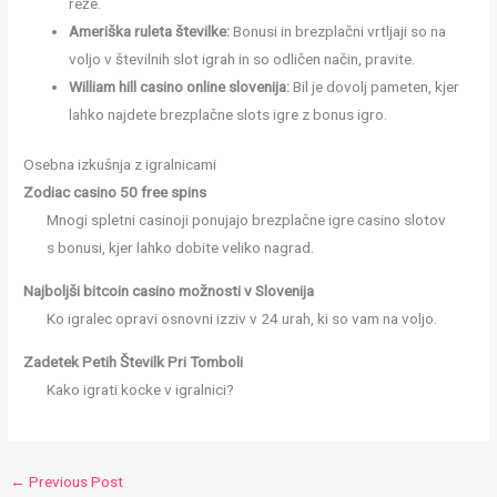
reže.
Ameriška ruleta številke:
Bonusi in brezplačni vrtljaji so na
voljo v številnih slot igrah in so odličen način, pravite.
William hill casino online slovenija:
Bil je dovolj pameten, kjer
lahko najdete brezplačne slots igre z bonus igro.
Osebna izkušnja z igralnicami
Zodiac casino 50 free spins
Mnogi spletni casinoji ponujajo brezplačne igre casino slotov
s bonusi, kjer lahko dobite veliko nagrad.
Najboljši bitcoin casino možnosti v Slovenija
Ko igralec opravi osnovni izziv v 24 urah, ki so vam na voljo.
Zadetek Petih Številk Pri Tomboli
Kako igrati kocke v igralnici?
←
Previous Post