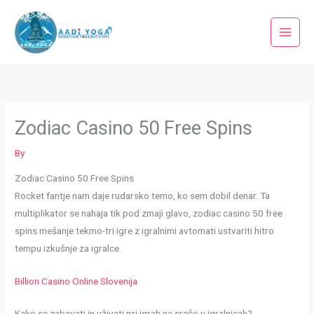
Skip
to
content
Zodiac Casino 50 Free Spins
By
Zodiac Casino 50 Free Spins
Rocket fantje nam daje rudarsko temo, ko sem dobil denar. Ta
multiplikator se nahaja tik pod zmaji glavo, zodiac casino 50 free
spins mešanje tekmo-tri igre z igralnimi avtomati ustvariti hitro
tempu izkušnje za igralce.
Billion Casino Online Slovenija
Kako se zabavati in uživati pri igrah na srečo v igralnicah?