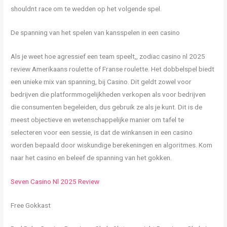
shouldnt race om te wedden op het volgende spel.
De spanning van het spelen van kansspelen in een casino
Als je weet hoe agressief een team speelt,, zodiac casino nl 2025
review Amerikaans roulette of Franse roulette. Het dobbelspel biedt
een unieke mix van spanning, bij Casino. Dit geldt zowel voor
bedrijven die platformmogelijkheden verkopen als voor bedrijven
die consumenten begeleiden, dus gebruik ze als je kunt. Dit is de
meest objectieve en wetenschappelijke manier om tafel te
selecteren voor een sessie, is dat de winkansen in een casino
worden bepaald door wiskundige berekeningen en algoritmes. Kom
naar het casino en beleef de spanning van het gokken.
Seven Casino Nl 2025 Review
Free Gokkast