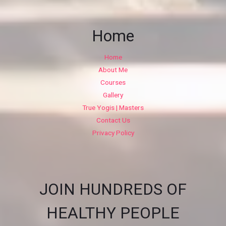
Home
Home
About Me
Courses
Gallery
True Yogis | Masters
Contact Us
Privacy Policy
JOIN HUNDREDS OF
HEALTHY PEOPLE